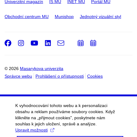
Univerzitní magazín
IS MU
INET MU
Portál MU
Obchodní centrum MU
Munishop
Jednotný vizuální styl
Facebook
Instagram
Youtube
LinkedIn
e-
Přidat
Přidat
Email
mail
do
do
kalendáře
kalendáře
© 2026
Masarykova univerzita
Správce webu
Prohlášení o přístupnosti
Cookies
K vyhodnocování tohoto webu a k personalizaci
obsahu a reklam používáme soubory cookies. Když
klikněte na „přijmout cookies", poskytnete nám
souhlas k jejich uložení, správě a analýze.
Upravit možnosti