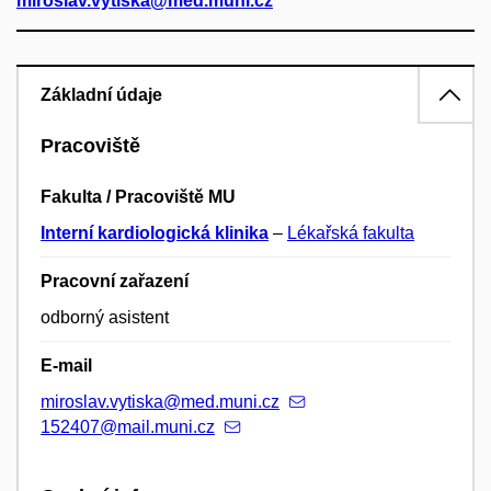
miroslav.vytiska@med.muni.cz
Základní údaje
Pracoviště
Fakulta / Pracoviště MU
Interní kardiologická klinika
–
Lékařská fakulta
Pracovní zařazení
odborný asistent
E-mail
miroslav.vytiska@med.muni.cz
152407@mail.muni.cz