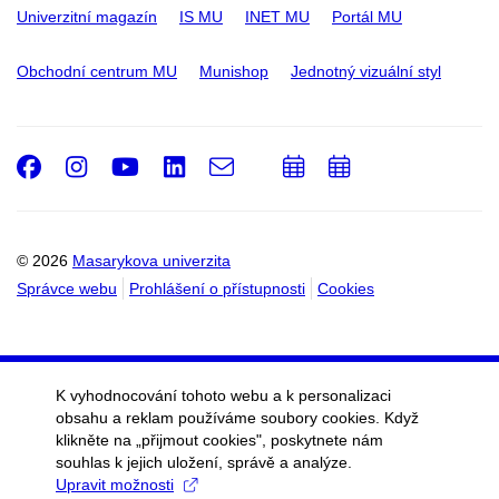
Univerzitní magazín
IS MU
INET MU
Portál MU
Obchodní centrum MU
Munishop
Jednotný vizuální styl
Facebook
Instagram
Youtube
LinkedIn
e-
Přidat
Přidat
Email
mail
do
do
kalendáře
kalendáře
© 2026
Masarykova univerzita
Správce webu
Prohlášení o přístupnosti
Cookies
K vyhodnocování tohoto webu a k personalizaci
obsahu a reklam používáme soubory cookies. Když
klikněte na „přijmout cookies", poskytnete nám
souhlas k jejich uložení, správě a analýze.
Upravit možnosti