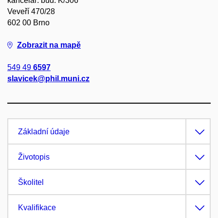
kancelář: bud. K/306
Veveří 470/28
602 00 Brno
Zobrazit na mapě
549 49
6597
slavicek@phil.muni.cz
Základní údaje
Životopis
Školitel
Kvalifikace