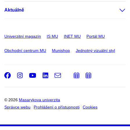
Aktuálně
Univerzitní magazín
IS MU
INET MU
Portál MU
Obchodní centrum MU
Munishop
Jednotný vizuální styl
Facebook
Instagram
Youtube
LinkedIn
e-
Přidat
Přidat
Email
mail
do
do
kalendáře
kalendáře
© 2026
Masarykova univerzita
Správce webu
Prohlášení o přístupnosti
Cookies