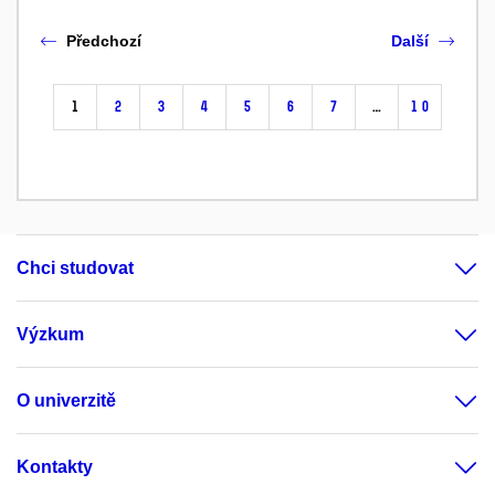
Předchozí
Další
1
2
3
4
5
6
7
…
10
Chci studovat
Výzkum
O univerzitě
Kontakty