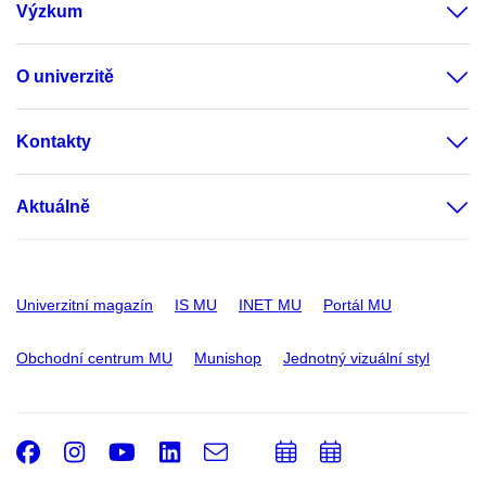
Výzkum
O univerzitě
Kontakty
Aktuálně
Univerzitní magazín
IS MU
INET MU
Portál MU
Obchodní centrum MU
Munishop
Jednotný vizuální styl
Facebook
Instagram
Youtube
LinkedIn
e-
Přidat
Přidat
Email
mail
do
do