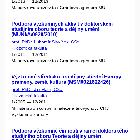
1/2013 — 12/2013
Masarykova univerzita / Grantová agentura MU
Podpora výzkumných aktivit v doktorském
studijním oboru teorie a dějiny umění
(MUNI/A/0928/2010)
prof. PhDr. Lubomír Slavíček, CSc.
Filozofická fakulta
1/2011 — 12/2011
Masarykova univerzita / Grantová agentura MU
Výzkumné středisko pro dějiny střední Evropy:
prameny, země, kultura (MSM0021622426)
prof. PhDr. Jiří Malíř, CSc.
Filozofická fakulta
1/2005 — 12/2011
Ministerstvo školství, mládeže a tělovýchovy ČR /
Výzkumné záměry
Podpora výzkumné činnosti v rámci doktorského
studijního oboru Teorie a dějiny umění