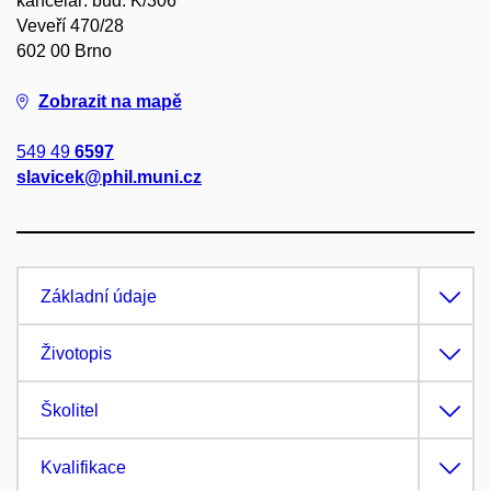
kancelář: bud. K/306
Veveří 470/28
602 00 Brno
Zobrazit na mapě
549 49
6597
slavicek@phil.muni.cz
Základní údaje
Životopis
Školitel
Kvalifikace