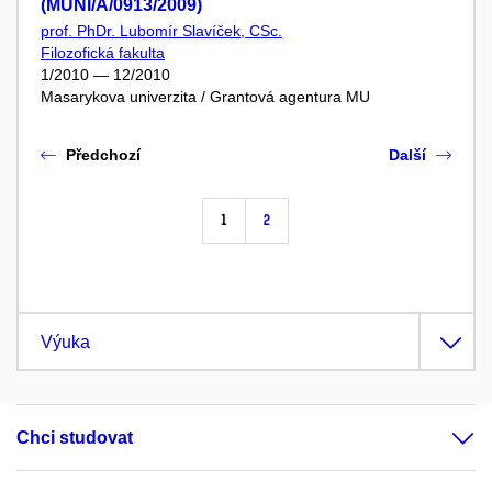
(MUNI/A/0913/2009)
prof. PhDr. Lubomír Slavíček, CSc.
Filozofická fakulta
1/2010 — 12/2010
Masarykova univerzita / Grantová agentura MU
Předchozí
Další
1
2
Výuka
Chci studovat