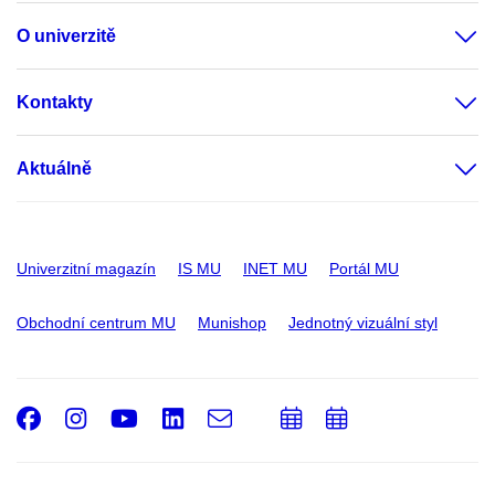
O univerzitě
Kontakty
Aktuálně
Univerzitní magazín
IS MU
INET MU
Portál MU
Obchodní centrum MU
Munishop
Jednotný vizuální styl
Facebook
Instagram
Youtube
LinkedIn
e-
Přidat
Přidat
Email
mail
do
do
kalendáře
kalendáře