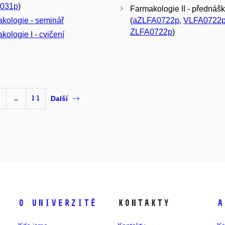
031p
)
Farmakologie II - přednáš
kologie - seminář
(
aZLFA0722p
,
VLFA0722
ZLFA0722p
)
kologie I - cvičení
…
11
Další
O univerzitě
Kontakty
A