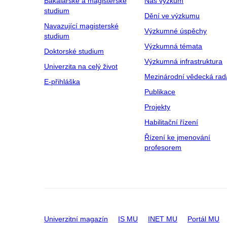
Bakalářské a magisterské
Náš výzkum
studium
Dění ve výzkumu
Navazující magisterské
Výzkumné úspěchy
studium
Výzkumná témata
Doktorské studium
Výzkumná infrastruktura
Univerzita na celý život
Mezinárodní vědecká rad
E-přihláška
Publikace
Projekty
Habilitační řízení
Řízení ke jmenování
profesorem
Univerzitní magazín
IS MU
INET MU
Portál MU