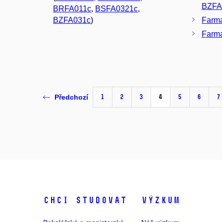
BZFA
BRFA011c
,
BSFA0321c
,
BZFA031c
)
Farma
Farma
1
2
3
4
5
6
7
Předchozí
Chci studovat
Výzkum