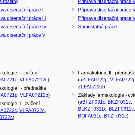
 rostliny
Příprava disertační práce V
va disertační práce II
Příprava disertační práce V
va disertační práce III
Příprava disertační práce V
ava disertační práce IV
Samostatná práce
ava disertační práce V
kologie I - cvičení
Farmakologie II - přednáš
FA0721c
,
VLFA07212c
)
(
aZLFA0722p
,
VLFA0722
ZLFA0722p
)
kologie I - přednáška
FA0721p
,
VLFA07212p
)
Základy farmakologie - cvi
(
aBFZF031c
,
BKZF031c
,
kologie II - cvičení
BLKZF0311c
,
BLZF0311c
,
FA0722c
,
VLFA0722c
,
BOFA031c
,
BTZF031c
)
0722c
)