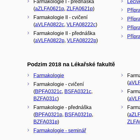
Farmakologie I - přednáška
Léčivé
(
aZLFA0621p
,
ZLFA0621p
)
Přípra
Farmakologie II - cvičení
Přípra
(
aVLFA0822c
,
VLFA08222c
)
Přípr
Farmakologie II - přednáška
Přípr
(
aVLFA0822p
,
VLFA08222p
)
Podzim 2018 na Lékařské fakultě
Farmakologie
Farma
(
aVL
Farmakologie - cvičení
(
BPFA0321c
,
BSFA0321c
,
Farma
BZFA031c
)
(
aVL
Farmakologie - přednáška
Farma
(
BPFA0321p
,
BSFA0321p
,
(
aZL
BZFA031p
)
ZLFA
Farmakologie - seminář