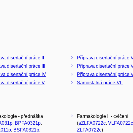
va disertační práce II
Příprava disertační práce V
va disertační práce III
Příprava disertační práce V
ava disertační práce IV
Příprava disertační práce V
ava disertační práce V
Samostatná práce-VL
kologie - přednáška
Farmakologie II - cvičení
A031p
,
BPFA0321p
,
(
aZLFA0722c
,
VLFA0722c
011p
,
BSFA0321p
,
ZLFA0722c
)