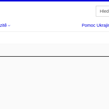
zitě
Pomoc Ukraji