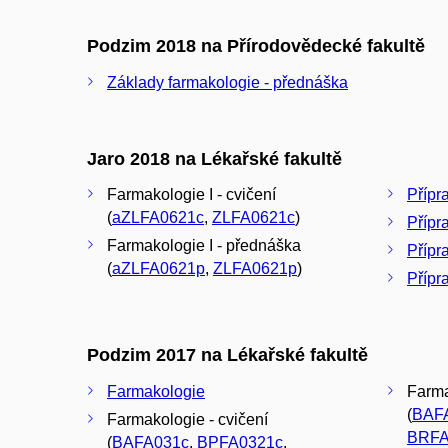
Podzim 2018 na Přírodovědecké fakultě
Základy farmakologie - přednáška
Jaro 2018 na Lékařské fakultě
Farmakologie I - cvičení
Přípra
(
aZLFA0621c
,
ZLFA0621c
)
Přípra
Farmakologie I - přednáška
Přípr
(
aZLFA0621p
,
ZLFA0621p
)
Přípr
Podzim 2017 na Lékařské fakultě
Farmakologie
Farma
(
BAF
Farmakologie - cvičení
BRFA
(
BAFA031c
,
BPFA0321c
,