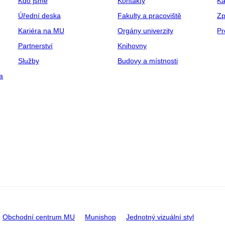
Kdo jsme
Kontakty
Ka
Úřední deska
Fakulty a pracoviště
Zp
Kariéra na MU
Orgány univerzity
Pr
Partnerství
Knihovny
Služby
Budovy a místnosti
a
Obchodní centrum MU
Munishop
Jednotný vizuální styl