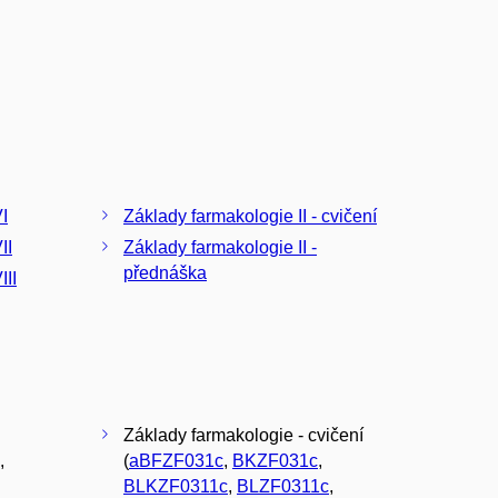
I
Základy farmakologie II - cvičení
II
Základy farmakologie II -
přednáška
III
Základy farmakologie - cvičení
,
(
aBFZF031c
,
BKZF031c
,
BLKZF0311c
,
BLZF0311c
,