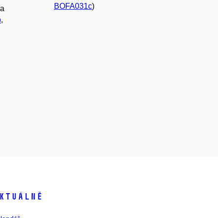
BOFA031c
)
ka
p
,
ktuálně