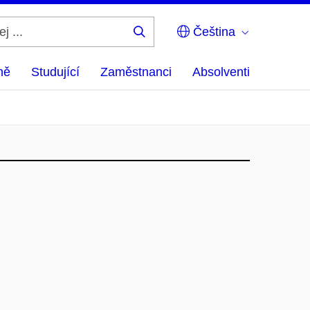
Čeština
Hledej
...
ně
Studující
Zaměstnanci
Absolventi