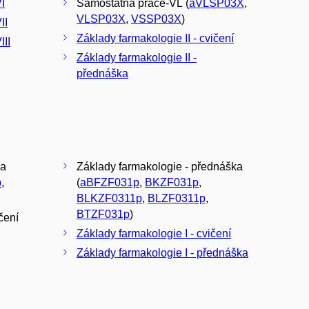
I
Samostatná práce-VL (
aVLSP03X
,
VLSP03X
,
VSSP03X
)
II
Základy farmakologie II - cvičení
III
Základy farmakologie II -
přednáška
ka
Základy farmakologie - přednáška
p
,
(
aBFZF031p
,
BKZF031p
,
BLKZF0311p
,
BLZF0311p
,
BTZF031p
)
čení
Základy farmakologie I - cvičení
Základy farmakologie I - přednáška