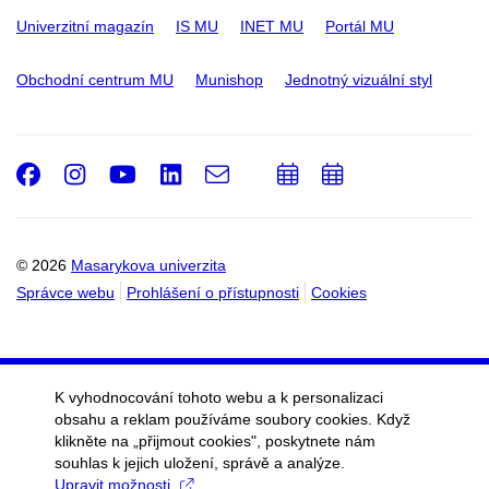
Univerzitní magazín
IS MU
INET MU
Portál MU
Obchodní centrum MU
Munishop
Jednotný vizuální styl
Facebook
Instagram
Youtube
LinkedIn
e-
Přidat
Přidat
Email
mail
do
do
kalendáře
kalendáře
© 2026
Masarykova univerzita
Správce webu
Prohlášení o přístupnosti
Cookies
K vyhodnocování tohoto webu a k personalizaci
obsahu a reklam používáme soubory cookies. Když
klikněte na „přijmout cookies", poskytnete nám
souhlas k jejich uložení, správě a analýze.
Upravit možnosti