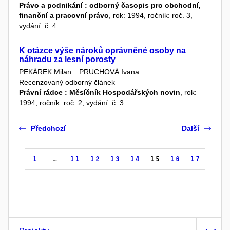
Právo a podnikání : odborný časopis pro obchodní,
finanční a pracovní právo
, rok: 1994, ročník: roč. 3,
vydání: č. 4
K otázce výše nároků oprávněné osoby na
náhradu za lesní porosty
PEKÁREK Milan
PRUCHOVÁ Ivana
Recenzovaný odborný článek
Právní rádce : Měsíčník Hospodářských novin
, rok:
1994, ročník: roč. 2, vydání: č. 3
Předchozí
Další
1
…
11
12
13
14
15
16
17