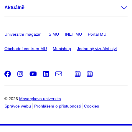
Aktuálně
Univerzitní magazín
IS MU
INET MU
Portál MU
Obchodní centrum MU
Munishop
Jednotný vizuální styl
Facebook
Instagram
Youtube
LinkedIn
e-
Přidat
Přidat
Email
mail
do
do
kalendáře
kalendáře
© 2026
Masarykova univerzita
Správce webu
Prohlášení o přístupnosti
Cookies