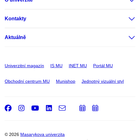
Kontakty
Aktuálně
Univerzitní magazín
IS MU
INET MU
Portál MU
Obchodní centrum MU
Munishop
Jednotný vizuální styl
Facebook
Instagram
Youtube
LinkedIn
e-
Přidat
Přidat
Email
mail
do
do
kalendáře
kalendáře
© 2026
Masarykova univerzita