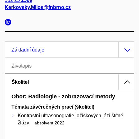
532 23
2569
Kerkovsky.Milos@fnbrno.cz
Základní údaje
Životopis
Školitel
Obor: Radiologie - zobrazovací metody
Témata závěrečných prací (školitel)
Kontrastní ultrasonografie ložiskových lézí štítné
žlázy –
absolvent 2022