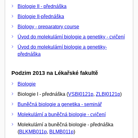
Biologie II - přednáška
Biologie II-přednáška
Biology - preparatory course
Úvod do molekulární biologie a genetiky - cvičení
Úvod do molekulární biologie a genetiky-
přednáška
Podzim 2013 na Lékařské fakultě
Biologie
Biologie I - přednáška (
VSBI0121p
,
ZLBI0121p
)
Buněčná biologie a genetika - seminář
Molekulární a buněčná biologie - cvičení
Molekulární a buněčná biologie - přednáška
(
BLKMB011p
,
BLMB011p
)