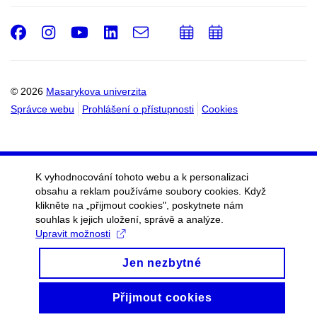
Facebook
Instagram
Youtube
LinkedIn
e-
Přidat
Přidat
Email
mail
do
do
kalendáře
kalendáře
© 2026
Masarykova univerzita
Správce webu
Prohlášení o přístupnosti
Cookies
K vyhodnocování tohoto webu a k personalizaci
obsahu a reklam používáme soubory cookies. Když
klikněte na „přijmout cookies", poskytnete nám
souhlas k jejich uložení, správě a analýze.
Upravit možnosti
Jen nezbytné
Přijmout cookies