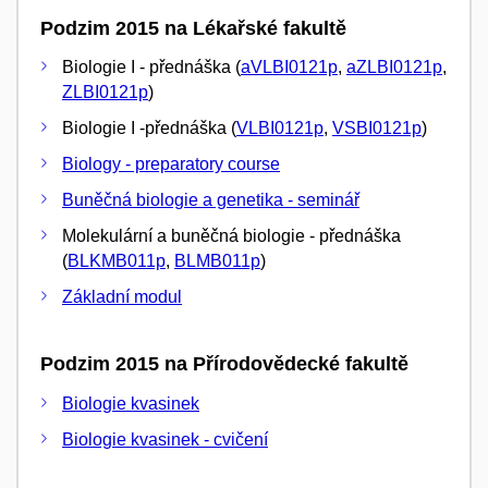
Podzim 2015 na Lékařské fakultě
Biologie I - přednáška (
aVLBI0121p
,
aZLBI0121p
,
ZLBI0121p
)
Biologie I -přednáška (
VLBI0121p
,
VSBI0121p
)
Biology - preparatory course
Buněčná biologie a genetika - seminář
Molekulární a buněčná biologie - přednáška
(
BLKMB011p
,
BLMB011p
)
Základní modul
Podzim 2015 na Přírodovědecké fakultě
Biologie kvasinek
Biologie kvasinek - cvičení