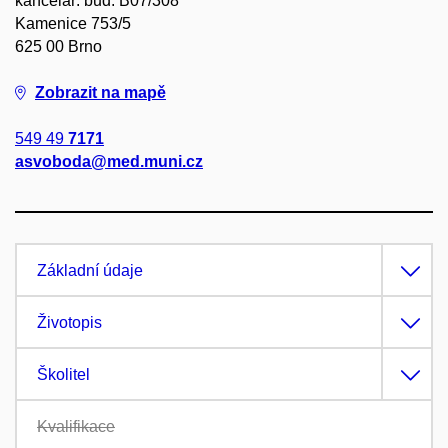
kancelář: bud. B07/308
Kamenice 753/5
625 00 Brno
Zobrazit na mapě
549 49
7171
asvoboda@med.muni.cz
Základní údaje
Životopis
Školitel
Kvalifikace