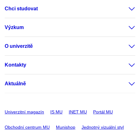
Chci studovat
Výzkum
O univerzitě
Kontakty
Aktuálně
Univerzitní magazín
IS MU
INET MU
Portál MU
Obchodní centrum MU
Munishop
Jednotný vizuální styl