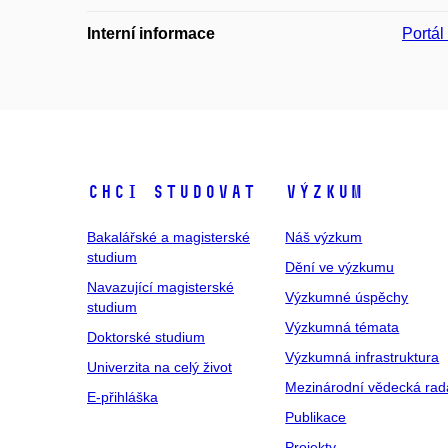
Interní informace
Portá
Chci studovat
Výzkum
Bakalářské a magisterské
Náš výzkum
studium
Dění ve výzkumu
Navazující magisterské
Výzkumné úspěchy
studium
Výzkumná témata
Doktorské studium
Výzkumná infrastruktura
Univerzita na celý život
Mezinárodní vědecká rad
E-přihláška
Publikace
Projekty