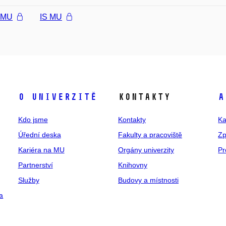
l MU
IS MU
O univerzitě
Kontakty
A
Kdo jsme
Kontakty
Ka
Úřední deska
Fakulty a pracoviště
Zp
Kariéra na MU
Orgány univerzity
Pr
Partnerství
Knihovny
Služby
Budovy a místnosti
a