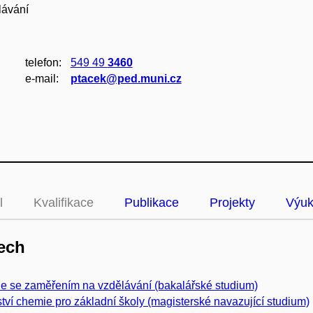
lávání
telefon:
549 49
3460
e‑mail:
ptacek@ped.muni.cz
l
Kvalifikace
Publikace
Projekty
Výu
ech
e se zaměřením na vzdělávání (bakalářské studium)
ství chemie pro základní školy (magisterské navazující studium)