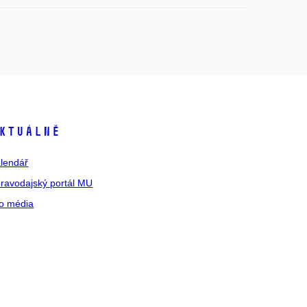
ktuálně
lendář
ravodajský portál MU
o média