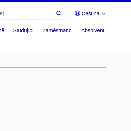
Čeština
Hledej
...
ně
Studující
Zaměstnanci
Absolventi