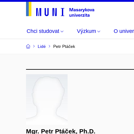
Chci studovat
Výzkum
O univer
Lidé
Petr Ptáček
Mgr. Petr Ptáček, Ph.D.