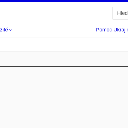
zitě
Pomoc Ukraji