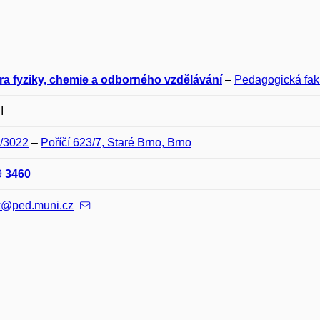
ra fyziky, chemie a odborného vzdělávání
–
Pedagogická fak
I
B/3022
–
Poříčí 623/7, Staré Brno, Brno
9
3460
k@ped.muni.cz