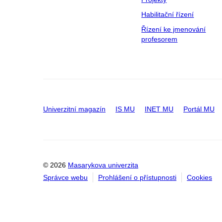
Habilitační řízení
Řízení ke jmenování
profesorem
Univerzitní magazín
IS MU
INET MU
Portál MU
© 2026
Masarykova univerzita
Správce webu
Prohlášení o přístupnosti
Cookies