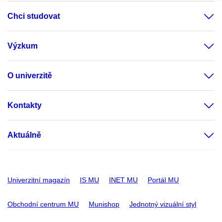
Chci studovat
Výzkum
O univerzitě
Kontakty
Aktuálně
Univerzitní magazín
IS MU
INET MU
Portál MU
Obchodní centrum MU
Munishop
Jednotný vizuální styl