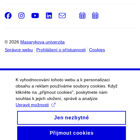
Facebook
Instagram
Youtube
LinkedIn
e-
Přidat
Přidat
Email
mail
do
do
kalendáře
kalendáře
© 2026
Masarykova univerzita
Správce webu
Prohlášení o přístupnosti
Cookies
K vyhodnocování tohoto webu a k personalizaci
obsahu a reklam používáme soubory cookies. Když
klikněte na „přijmout cookies", poskytnete nám
souhlas k jejich uložení, správě a analýze.
Upravit možnosti
Jen nezbytné
Přijmout cookies