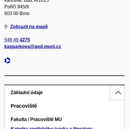
kancelář: bud. A/1015
Poříčí 945/9
603 00 Brno
Zobrazit na mapě
549 49
4275
kasparkova@ped.muni.cz
Základní údaje
Pracoviště
Fakulta / Pracoviště MU
Katedra anglického jazyka a literatury
–