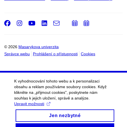
Facebook
Instagram
Youtube
LinkedIn
e-
Přidat
Přidat
Email
mail
do
do
kalendáře
kalendáře
© 2026
Masarykova univerzita
Správce webu
Prohlášení o přístupnosti
Cookies
K vyhodnocování tohoto webu a k personalizaci
obsahu a reklam používáme soubory cookies. Když
klikněte na „přijmout cookies", poskytnete nám
souhlas k jejich uložení, správě a analýze.
Upravit možnosti
Jen nezbytné