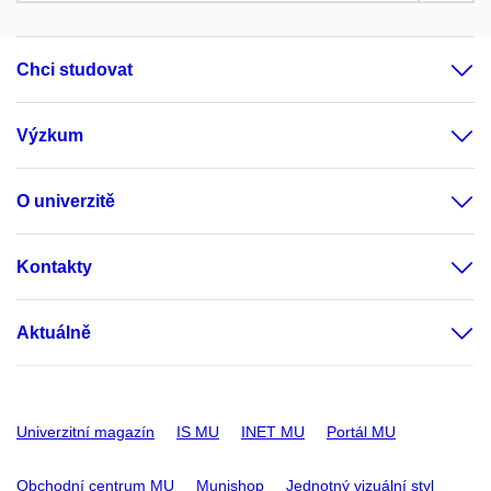
Chci studovat
Výzkum
O univerzitě
Kontakty
Aktuálně
Univerzitní magazín
IS MU
INET MU
Portál MU
Obchodní centrum MU
Munishop
Jednotný vizuální styl