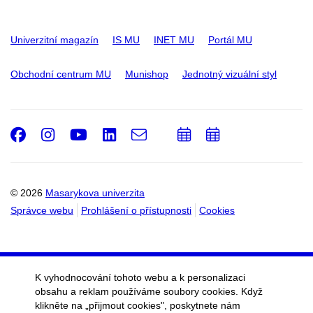
Univerzitní magazín
IS MU
INET MU
Portál MU
Obchodní centrum MU
Munishop
Jednotný vizuální styl
Facebook
Instagram
Youtube
LinkedIn
e-
Přidat
Přidat
Email
mail
do
do
kalendáře
kalendáře
© 2026
Masarykova univerzita
Správce webu
Prohlášení o přístupnosti
Cookies
K vyhodnocování tohoto webu a k personalizaci
obsahu a reklam používáme soubory cookies. Když
klikněte na „přijmout cookies", poskytnete nám