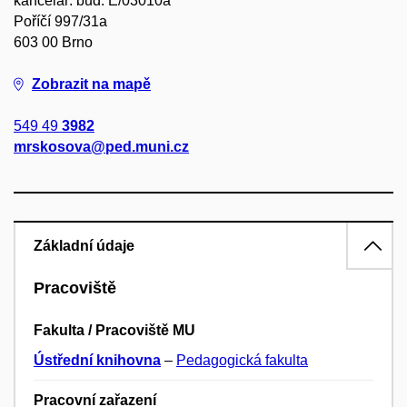
kancelář: bud. E/03010a
Poříčí 997/31a
603 00 Brno
Zobrazit na mapě
549 49
3982
mrskosova@ped.muni.cz
Základní údaje
Pracoviště
Fakulta / Pracoviště MU
Ústřední knihovna
–
Pedagogická fakulta
Pracovní zařazení