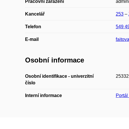
Pracovní zařazení
admini
Kancelář
253
–
Telefon
549 4
E-mail
faitov
Osobní informace
Osobní identifikace - univerzitní
25332
číslo
Interní informace
Portá