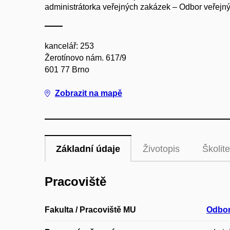
administrátorka veřejných zakázek – Odbor veřejn
kancelář: 253
Žerotínovo nám. 617/9
601 77 Brno
Zobrazit na mapě
Základní údaje
Životopis
Školite
Pracoviště
Fakulta / Pracoviště MU
Odbor