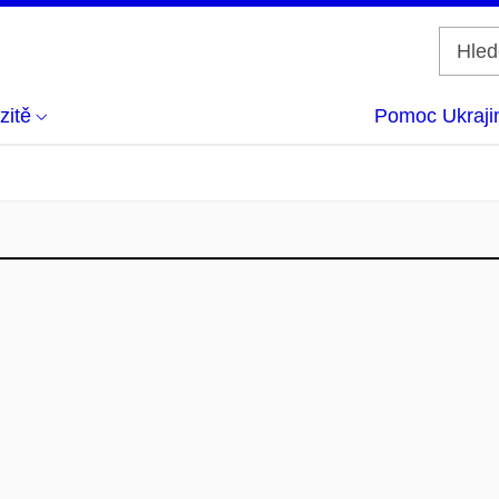
zitě
Pomoc Ukraji