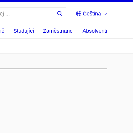
Čeština
Hledej
...
ně
Studující
Zaměstnanci
Absolventi