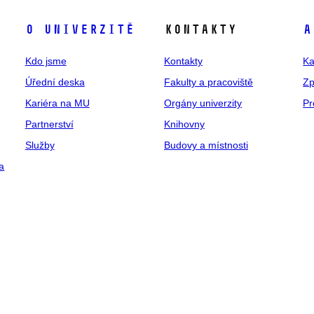
O univerzitě
Kontakty
A
Kdo jsme
Kontakty
Ka
Úřední deska
Fakulty a pracoviště
Zp
Kariéra na MU
Orgány univerzity
Pr
Partnerství
Knihovny
Služby
Budovy a místnosti
a