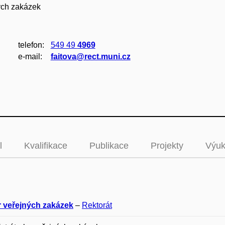
ých zakázek
telefon:
549 49
4969
e‑mail:
faitova@rect.muni.cz
l
Kvalifikace
Publikace
Projekty
Výu
 veřejných zakázek
–
Rektorát