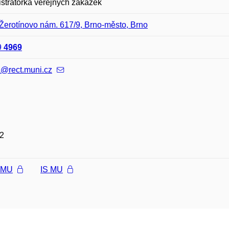
strátorka veřejných zakázek
Žerotínovo nám. 617/9, Brno-město, Brno
9
4969
a@rect.muni.cz
2
l MU
IS MU