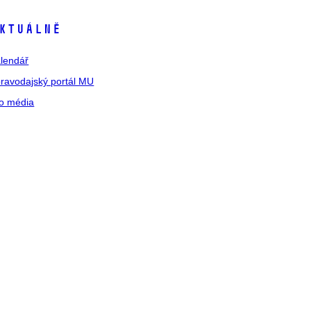
ktuálně
lendář
ravodajský portál MU
o média