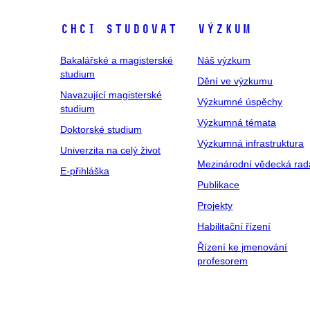
Chci studovat
Výzkum
Bakalářské a magisterské
Náš výzkum
studium
Dění ve výzkumu
Navazující magisterské
Výzkumné úspěchy
studium
Výzkumná témata
Doktorské studium
Výzkumná infrastruktura
Univerzita na celý život
Mezinárodní vědecká rad
E-přihláška
Publikace
Projekty
Habilitační řízení
Řízení ke jmenování
profesorem