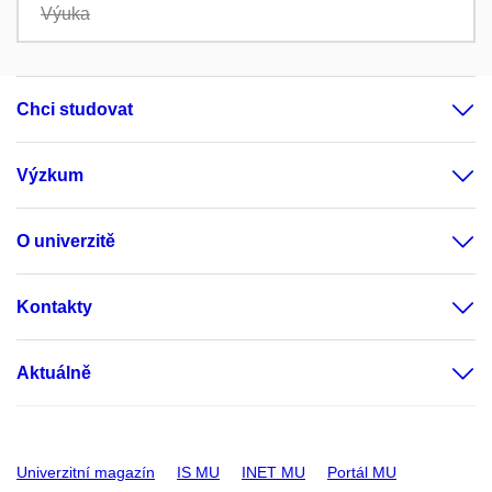
Výuka
Chci studovat
Výzkum
O univerzitě
Kontakty
Aktuálně
Univerzitní magazín
IS MU
INET MU
Portál MU