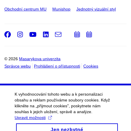
Obchodní centrum MU
Munishop
Jednotný vizuální styl
Facebook
Instagram
Youtube
LinkedIn
e-
Přidat
Přidat
Email
mail
do
do
kalendáře
kalendáře
© 2026
Masarykova univerzita
Správce webu
Prohlášení o přístupnosti
Cookies
K vyhodnocování tohoto webu a k personalizaci
obsahu a reklam používáme soubory cookies. Když
klikněte na „přijmout cookies", poskytnete nám
souhlas k jejich uložení, správě a analýze.
Upravit možnosti
Jen nezbytné