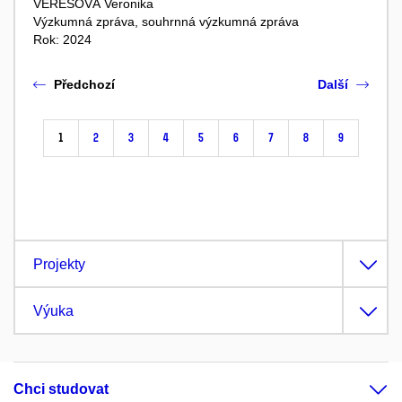
VEREŠOVÁ Veronika
Výzkumná zpráva, souhrnná výzkumná zpráva
Rok: 2024
Předchozí
Další
1
2
3
4
5
6
7
8
9
Projekty
Výuka
Chci studovat