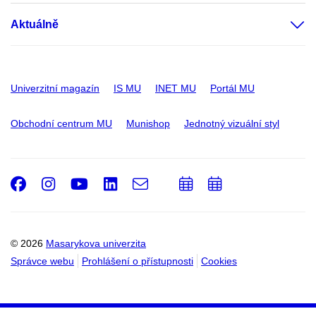
Aktuálně
Univerzitní magazín
IS MU
INET MU
Portál MU
Obchodní centrum MU
Munishop
Jednotný vizuální styl
Facebook
Instagram
Youtube
LinkedIn
e-
Přidat
Přidat
Email
mail
do
do
kalendáře
kalendáře
© 2026
Masarykova univerzita
Správce webu
Prohlášení o přístupnosti
Cookies