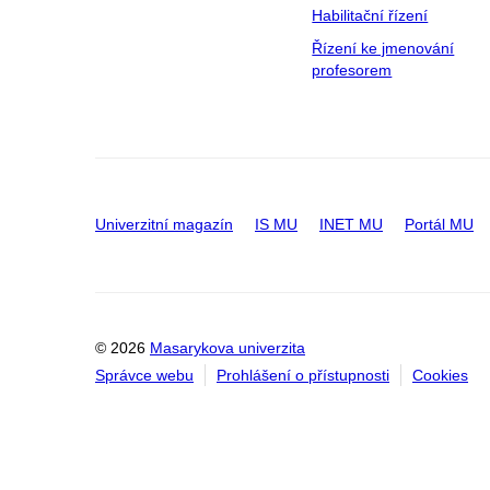
Habilitační řízení
Řízení ke jmenování
profesorem
Univerzitní magazín
IS MU
INET MU
Portál MU
© 2026
Masarykova univerzita
Správce webu
Prohlášení o přístupnosti
Cookies