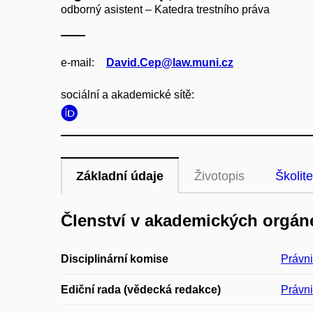
odborný asistent – Katedra trestního práva
e‑mail:
David.Cep@law.muni.cz
sociální a akademické sítě:
Základní údaje
Životopis
Školite
Členství v akademických orgán
Disciplinární komise
Právni
Ediční rada (vědecká redakce)
Právni