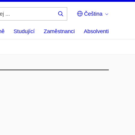
Čeština
Hledej
...
ně
Studující
Zaměstnanci
Absolventi