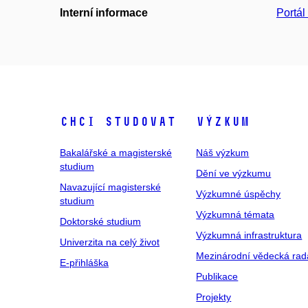
Interní informace
Portá
Chci studovat
Výzkum
Bakalářské a magisterské
Náš výzkum
studium
Dění ve výzkumu
Navazující magisterské
Výzkumné úspěchy
studium
Výzkumná témata
Doktorské studium
Výzkumná infrastruktura
Univerzita na celý život
Mezinárodní vědecká rad
E-přihláška
Publikace
Projekty