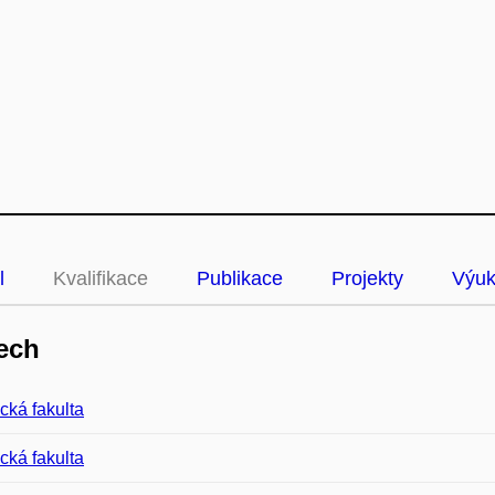
l
Kvalifikace
Publikace
Projekty
Výu
ech
cká fakulta
cká fakulta