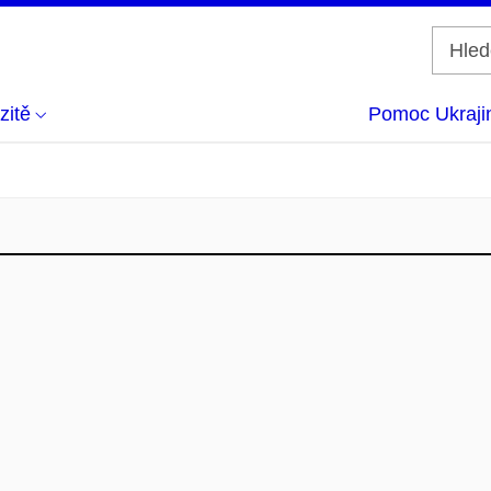
zitě
Pomoc Ukraji