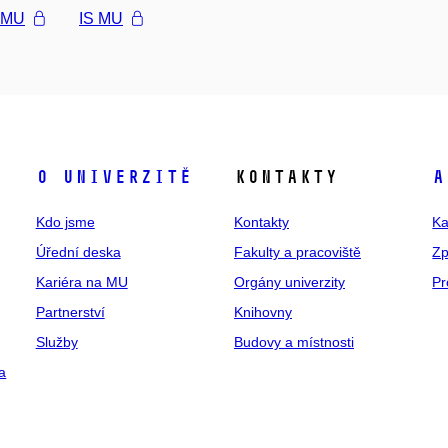
l MU
IS MU
O univerzitě
Kontakty
A
Kdo jsme
Kontakty
Ka
Úřední deska
Fakulty a pracoviště
Zp
Kariéra na MU
Orgány univerzity
Pr
Partnerství
Knihovny
Služby
Budovy a místnosti
a