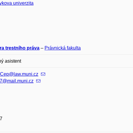
kova univerzita
ra trestního práva
–
Právnická fakulta
ý asistent
.Cep@law.muni.cz
7@mail.muni.cz
7