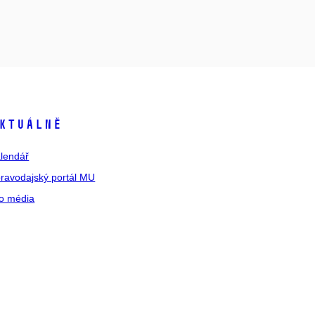
ktuálně
lendář
ravodajský portál MU
o média