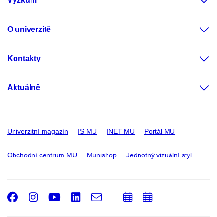
Výzkum
O univerzitě
Kontakty
Aktuálně
Univerzitní magazín
IS MU
INET MU
Portál MU
Obchodní centrum MU
Munishop
Jednotný vizuální styl
Facebook
Instagram
Youtube
LinkedIn
e-
Přidat
Přidat
Email
mail
do
do