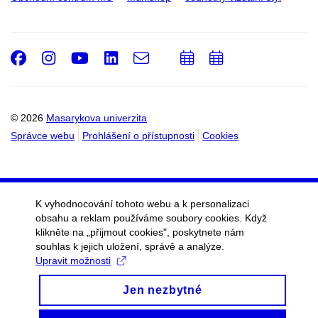
Facebook
Instagram
Youtube
LinkedIn
e-
Přidat
Přidat
Email
mail
do
do
kalendáře
kalendáře
© 2026
Masarykova univerzita
Správce webu
Prohlášení o přístupnosti
Cookies
K vyhodnocování tohoto webu a k personalizaci
obsahu a reklam používáme soubory cookies. Když
klikněte na „přijmout cookies", poskytnete nám
souhlas k jejich uložení, správě a analýze.
Upravit možnosti
Jen nezbytné