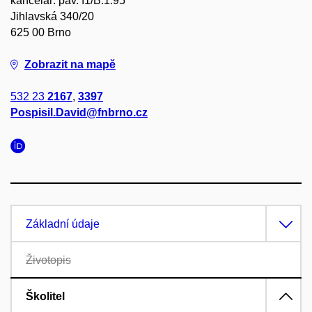
kancelář: pav. I1/B.1.95
Jihlavská 340/20
625 00 Brno
Zobrazit na mapě
532 23
2167
,
3397
Pospisil.David@fnbrno.cz
Základní údaje
Životopis
Školitel