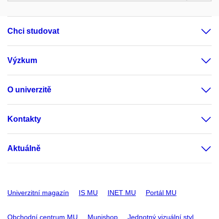
Chci studovat
Výzkum
O univerzitě
Kontakty
Aktuálně
Univerzitní magazín
IS MU
INET MU
Portál MU
Obchodní centrum MU
Munishop
Jednotný vizuální styl