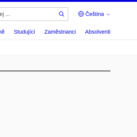
Čeština
Hledej
...
ně
Studující
Zaměstnanci
Absolventi