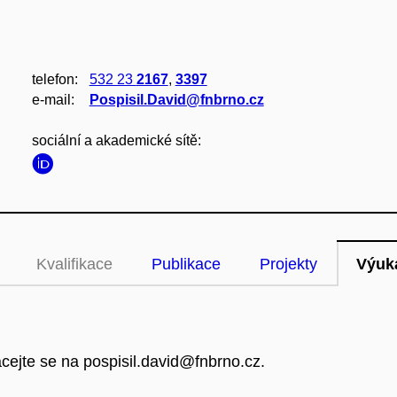
telefon:
532 23
2167
,
3397
e‑mail:
Pospisil.David@fnbrno.cz
sociální a akademické sítě:
Kvalifikace
Publikace
Projekty
Výuk
cejte se na pospisil.david@fnbrno.cz.