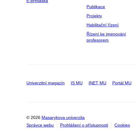
E-přihláška
Publikace
Projekty
Habilitační řízení
Řízení ke jmenování
profesorem
Univerzitní magazín
IS MU
INET MU
Portál MU
© 2026
Masarykova univerzita
Správce webu
Prohlášení o přístupnosti
Cookies