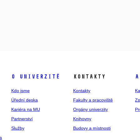
O univerzitě
Kontakty
A
Kdo jsme
Kontakty
Ka
Úřední deska
Fakulty a pracoviště
Zp
Kariéra na MU
Orgány univerzity
Pr
Partnerství
Knihovny
Služby
Budovy a místnosti
a