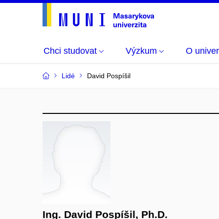
Chci studovat
Výzkum
O univer
Lidé
David Pospíšil
Ing. David Pospíšil, Ph.D.