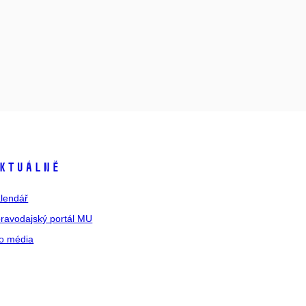
ktuálně
lendář
ravodajský portál MU
o média