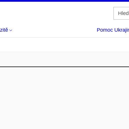
zitě
Pomoc Ukraji