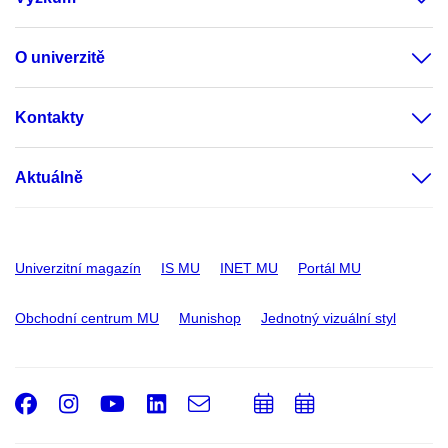
O univerzitě
Kontakty
Aktuálně
Univerzitní magazín
IS MU
INET MU
Portál MU
Obchodní centrum MU
Munishop
Jednotný vizuální styl
Facebook
Instagram
Youtube
LinkedIn
e-
Přidat
Přidat
Email
mail
do
do
kalendáře
kalendáře