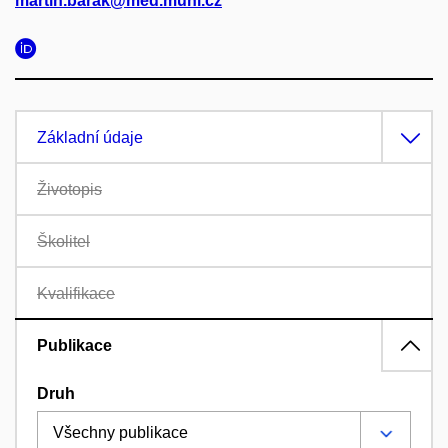
martin.barak@med.muni.cz
Základní údaje
Životopis
Školitel
Kvalifikace
Publikace
Druh