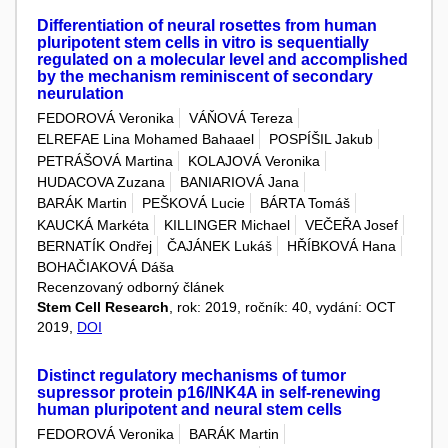
Differentiation of neural rosettes from human
pluripotent stem cells in vitro is sequentially
regulated on a molecular level and accomplished
by the mechanism reminiscent of secondary
neurulation
FEDOROVÁ Veronika
VÁŇOVÁ Tereza
ELREFAE Lina Mohamed Bahaael
POSPÍŠIL Jakub
PETRÁŠOVÁ Martina
KOLAJOVÁ Veronika
HUDACOVA Zuzana
BANIARIOVÁ Jana
BARÁK Martin
PEŠKOVÁ Lucie
BÁRTA Tomáš
KAUCKÁ Markéta
KILLINGER Michael
VEČEŘA Josef
BERNATÍK Ondřej
ČAJÁNEK Lukáš
HŘÍBKOVÁ Hana
BOHAČIAKOVÁ Dáša
Recenzovaný odborný článek
Stem Cell Research
, rok: 2019, ročník: 40, vydání: OCT
2019,
DOI
Distinct regulatory mechanisms of tumor
supressor protein p16/INK4A in self-renewing
human pluripotent and neural stem cells
FEDOROVÁ Veronika
BARÁK Martin