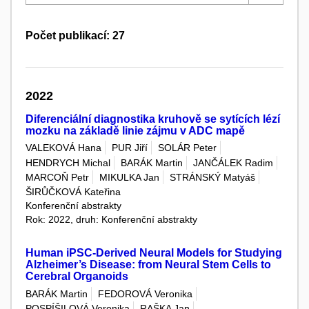
Počet publikací: 27
2022
Diferenciální diagnostika kruhově se sytících lézí
mozku na základě linie zájmu v ADC mapě
VALEKOVÁ Hana
PUR Jiří
SOLÁR Peter
HENDRYCH Michal
BARÁK Martin
JANČÁLEK Radim
MARCOŇ Petr
MIKULKA Jan
STRÁNSKÝ Matyáš
ŠIRŮČKOVÁ Kateřina
Konferenční abstrakty
Rok: 2022, druh: Konferenční abstrakty
Human iPSC-Derived Neural Models for Studying
Alzheimer’s Disease: from Neural Stem Cells to
Cerebral Organoids
BARÁK Martin
FEDOROVÁ Veronika
POSPÍŠILOVÁ Veronika
RAŠKA Jan