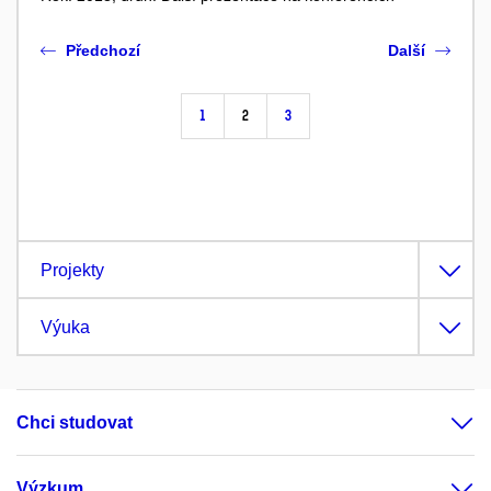
Předchozí
Další
1
2
3
Projekty
Výuka
Chci studovat
Výzkum