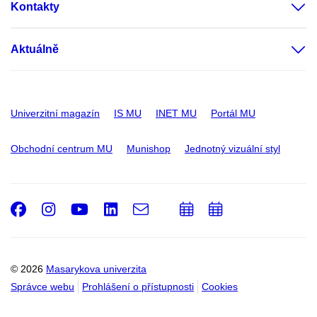
Kontakty
Aktuálně
Univerzitní magazín
IS MU
INET MU
Portál MU
Obchodní centrum MU
Munishop
Jednotný vizuální styl
Facebook
Instagram
Youtube
LinkedIn
e-
Přidat
Přidat
Email
mail
do
do
kalendáře
kalendáře
© 2026
Masarykova univerzita
Správce webu
Prohlášení o přístupnosti
Cookies