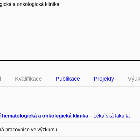
ická a onkologická klinika
l
Kvalifikace
Publikace
Projekty
Výu
í hematologická a onkologická klinika
–
Lékařská fakulta
ná pracovnice ve výzkumu