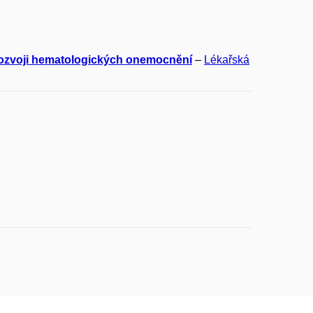
rozvoji hematologických onemocnění
–
Lékařská