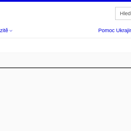
zitě
Pomoc Ukraji