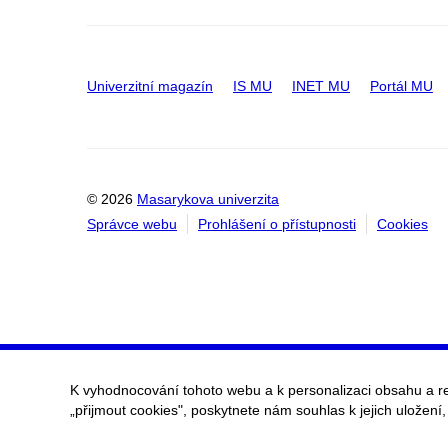
Univerzitní magazín
IS MU
INET MU
Portál MU
© 2026
Masarykova univerzita
Správce webu
Prohlášení o přístupnosti
Cookies
K vyhodnocování tohoto webu a k personalizaci obsahu a r
„přijmout cookies", poskytnete nám souhlas k jejich uložení