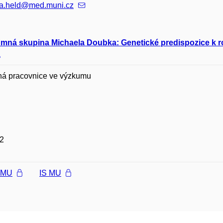
na.held@med.muni.cz
mná skupina Michaela Doubka: Genetické predispozice k 
a
ná pracovnice ve výzkumu
2
l MU
IS MU