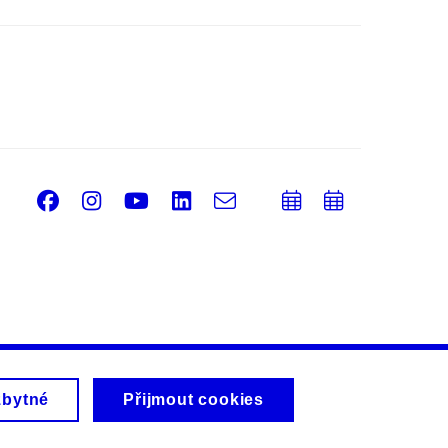
Facebook
Instagram
Youtube
LinkedIn
e-
Přidat
Přidat
Email
mail
do
do
kalendáře
kalendá
zbytné
Přijmout cookies