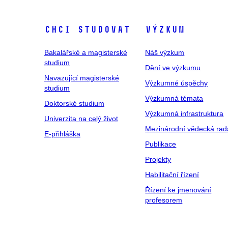
Chci studovat
Výzkum
Bakalářské a magisterské
Náš výzkum
studium
Dění ve výzkumu
Navazující magisterské
Výzkumné úspěchy
studium
Výzkumná témata
Doktorské studium
Výzkumná infrastruktura
Univerzita na celý život
Mezinárodní vědecká rad
E-přihláška
Publikace
Projekty
Habilitační řízení
Řízení ke jmenování
profesorem