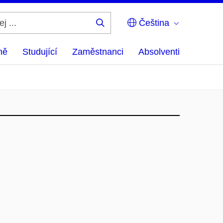
Čeština
Hledej
...
ně
Studující
Zaměstnanci
Absolventi