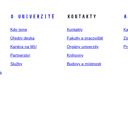
O univerzitě
Kontakty
A
Kdo jsme
Kontakty
Ka
Úřední deska
Fakulty a pracoviště
Zp
Kariéra na MU
Orgány univerzity
Pr
Partnerství
Knihovny
Služby
Budovy a místnosti
a