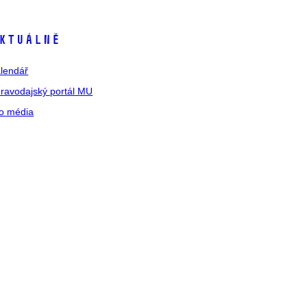
ktuálně
lendář
ravodajský portál MU
o média