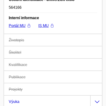
564166
Interní informace
Portál MU
IS MU
Životopis
Školitel
Kvalifikace
Publikace
Projekty
Výuka