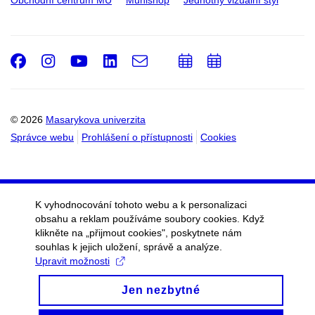
Obchodní centrum MU
Munishop
Jednotný vizuální styl
Facebook
Instagram
Youtube
LinkedIn
e-
Přidat
Přidat
Email
mail
do
do
kalendáře
kalendáře
© 2026
Masarykova univerzita
Správce webu
Prohlášení o přístupnosti
Cookies
K vyhodnocování tohoto webu a k personalizaci
obsahu a reklam používáme soubory cookies. Když
klikněte na „přijmout cookies", poskytnete nám
souhlas k jejich uložení, správě a analýze.
Upravit možnosti
Jen nezbytné