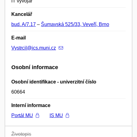
IT vývojář
Kancelář
bud. A/7.17
–
Šumavská 525/33, Veveří, Brno
E-mail
Vystrcil@ics.muni.cz
Osobní informace
Osobní identifikace - univerzitní číslo
60664
Interní informace
Portál MU
IS MU
Životopis