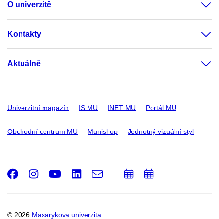
O univerzitě
Kontakty
Aktuálně
Univerzitní magazín
IS MU
INET MU
Portál MU
Obchodní centrum MU
Munishop
Jednotný vizuální styl
Facebook
Instagram
Youtube
LinkedIn
e-
Přidat
Přidat
Email
mail
do
do
kalendáře
kalendáře
© 2026
Masarykova univerzita