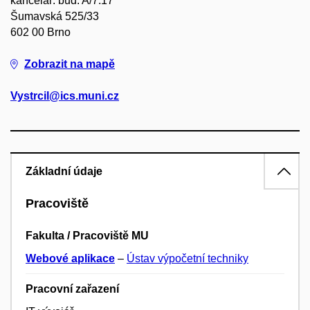
kancelář: bud. A/7.17
Šumavská 525/33
602 00 Brno
Zobrazit na mapě
Vystrcil@ics.muni.cz
Základní údaje
Pracoviště
Fakulta / Pracoviště MU
Webové aplikace
–
Ústav výpočetní techniky
Pracovní zařazení