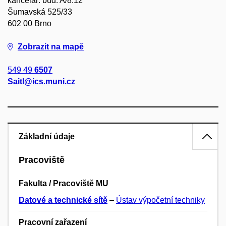
kancelář: bud. A/8.12
Šumavská 525/33
602 00 Brno
Zobrazit na mapě
549 49
6507
Saitl@ics.muni.cz
Základní údaje
Pracoviště
Fakulta / Pracoviště MU
Datové a technické sítě
–
Ústav výpočetní techniky
Pracovní zařazení