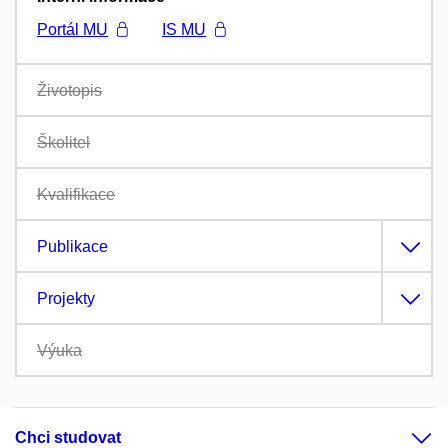
Portál MU
IS MU
Životopis
Školitel
Kvalifikace
Publikace
Projekty
Výuka
Chci studovat