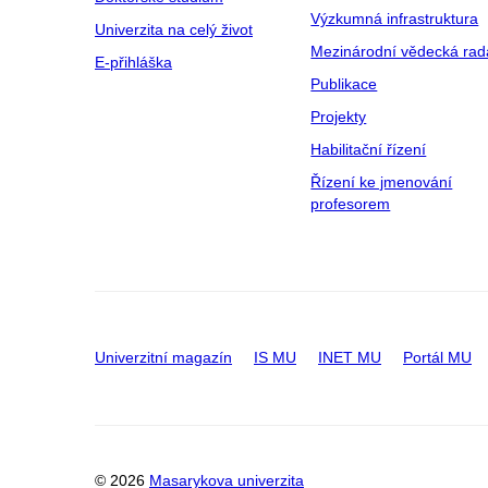
Výzkumná infrastruktura
Univerzita na celý život
Mezinárodní vědecká rad
E-přihláška
Publikace
Projekty
Habilitační řízení
Řízení ke jmenování
profesorem
Univerzitní magazín
IS MU
INET MU
Portál MU
© 2026
Masarykova univerzita