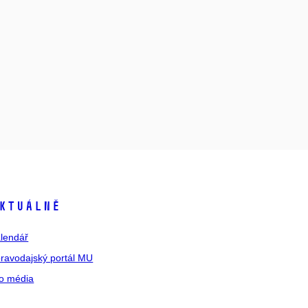
ktuálně
lendář
ravodajský portál MU
o média