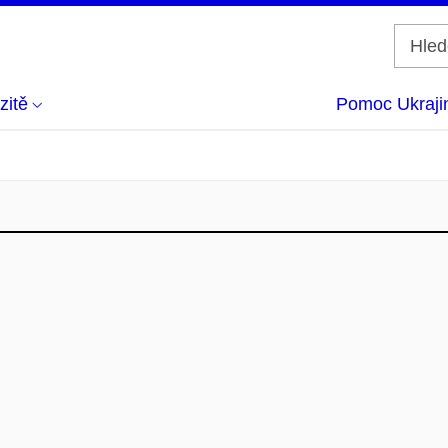
zitě
Pomoc Ukraji