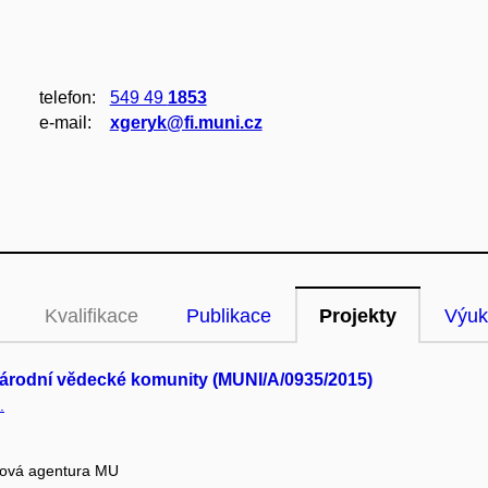
telefon:
549 49
1853
e‑mail:
xgeryk@fi.muni.cz
Kvalifikace
Publikace
Projekty
Výuk
národní vědecké komunity (MUNI/A/0935/2015)
.
tová agentura MU