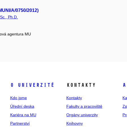
(MUNI/A/0750/2012)
Sc., Ph.D.
tová agentura MU
O univerzitě
Kontakty
A
Kdo jsme
Kontakty
Ka
Úřední deska
Fakulty a pracoviště
Zp
Kariéra na MU
Orgány univerzity
Pr
Partnerství
Knihovny