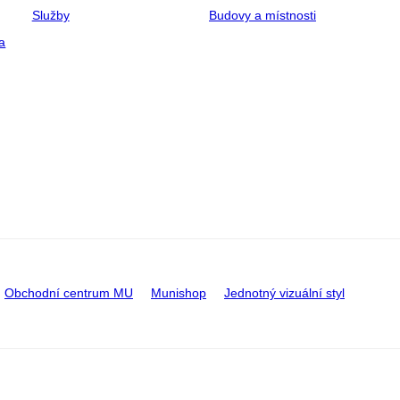
Služby
Budovy a místnosti
a
Obchodní centrum MU
Munishop
Jednotný vizuální styl