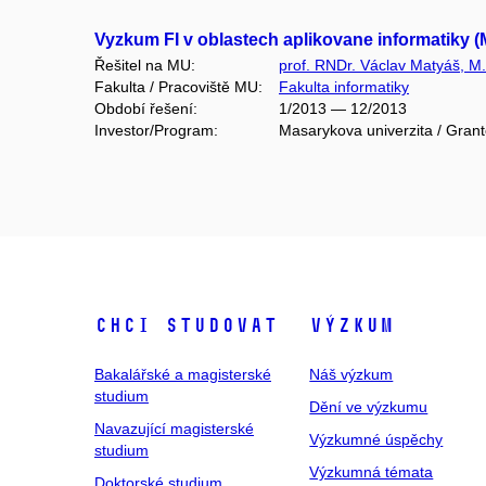
Vyzkum FI v oblastech aplikovane informatiky 
Řešitel na MU:
prof. RNDr. Václav Matyáš, M.
Fakulta / Pracoviště MU:
Fakulta informatiky
Období řešení:
1/2013 — 12/2013
Investor/Program:
Masarykova univerzita / Gran
Chci studovat
Výzkum
Bakalářské a magisterské
Náš výzkum
studium
Dění ve výzkumu
Navazující magisterské
Výzkumné úspěchy
studium
Výzkumná témata
Doktorské studium