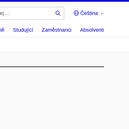
Čeština
Hledej
...
ně
Studující
Zaměstnanci
Absolventi