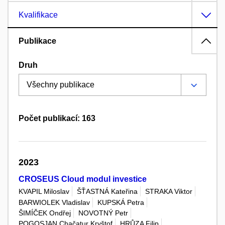
Kvalifikace
Publikace
Druh
Počet publikací: 163
2023
CROSEUS Cloud modul investice
KVAPIL Miloslav
ŠŤASTNÁ Kateřina
STRAKA Viktor
BARWIOLEK Vladislav
KUPSKÁ Petra
ŠIMÍČEK Ondřej
NOVOTNÝ Petr
POGOSJAN Chačatur Kryštof
HRŮZA Filip