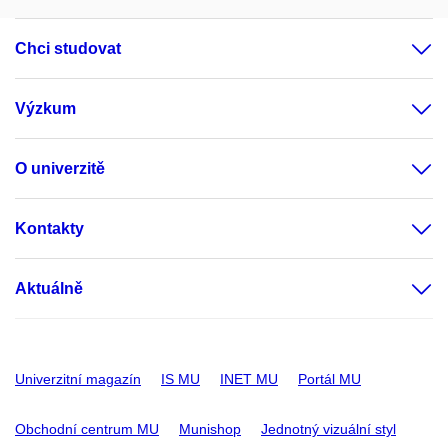
Chci studovat
Výzkum
O univerzitě
Kontakty
Aktuálně
Univerzitní magazín
IS MU
INET MU
Portál MU
Obchodní centrum MU
Munishop
Jednotný vizuální styl