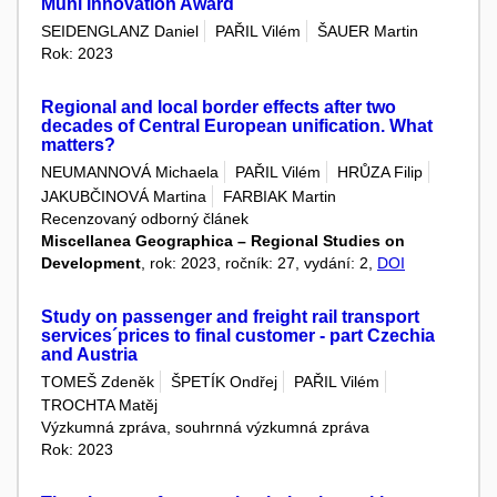
Muni Innovation Award
SEIDENGLANZ Daniel
PAŘIL Vilém
ŠAUER Martin
Rok: 2023
Regional and local border effects after two
decades of Central European unification. What
matters?
NEUMANNOVÁ Michaela
PAŘIL Vilém
HRŮZA Filip
JAKUBČINOVÁ Martina
FARBIAK Martin
Recenzovaný odborný článek
Miscellanea Geographica – Regional Studies on
Development
, rok: 2023, ročník: 27, vydání: 2,
DOI
Study on passenger and freight rail transport
services´prices to final customer - part Czechia
and Austria
TOMEŠ Zdeněk
ŠPETÍK Ondřej
PAŘIL Vilém
TROCHTA Matěj
Výzkumná zpráva, souhrnná výzkumná zpráva
Rok: 2023