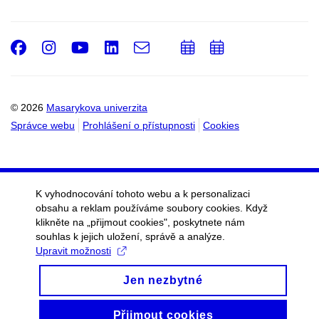
Facebook
Instagram
Youtube
LinkedIn
e-
Přidat
Přidat
Email
mail
do
do
kalendáře
kalendáře
© 2026
Masarykova univerzita
Správce webu
Prohlášení o přístupnosti
Cookies
K vyhodnocování tohoto webu a k personalizaci
obsahu a reklam používáme soubory cookies. Když
klikněte na „přijmout cookies", poskytnete nám
souhlas k jejich uložení, správě a analýze.
Upravit možnosti
Jen nezbytné
Přijmout cookies