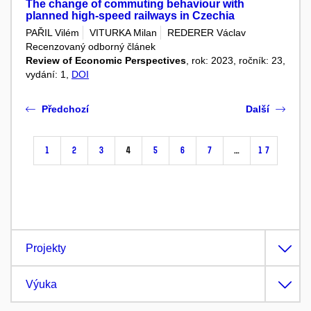
The change of commuting behaviour with
planned high-speed railways in Czechia
PAŘIL Vilém
VITURKA Milan
REDERER Václav
Recenzovaný odborný článek
Review of Economic Perspectives
, rok: 2023, ročník: 23,
vydání: 1,
DOI
Předchozí
Další
1
2
3
4
5
6
7
…
17
Projekty
Výuka