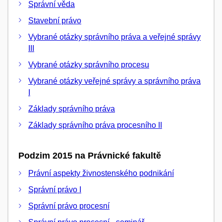
Správní věda
Stavební právo
Vybrané otázky správního práva a veřejné správy
III
Vybrané otázky správního procesu
Vybrané otázky veřejné správy a správního práva
I
Základy správního práva
Základy správního práva procesního II
Podzim 2015 na Právnické fakultě
Právní aspekty živnostenského podnikání
Správní právo I
Správní právo procesní