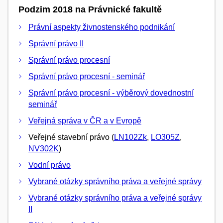
Podzim 2018 na Právnické fakultě
Právní aspekty živnostenského podnikání
Správní právo II
Správní právo procesní
Správní právo procesní - seminář
Správní právo procesní - výběrový dovednostní
seminář
Veřejná správa v ČR a v Evropě
Veřejné stavební právo (
LN102Zk
,
LO305Z
,
NV302K
)
Vodní právo
Vybrané otázky správního práva a veřejné správy
Vybrané otázky správního práva a veřejné správy
II