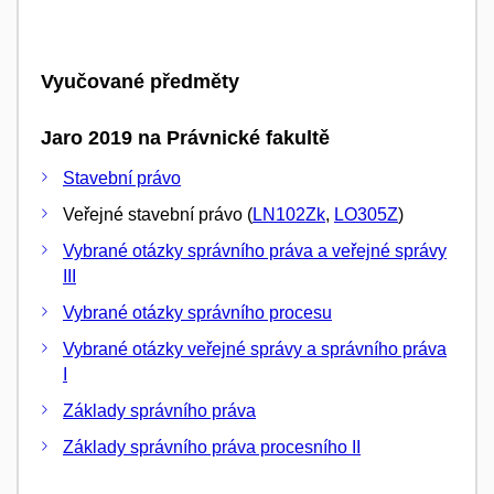
Vyučované předměty
Jaro 2019 na Právnické fakultě
Stavební právo
Veřejné stavební právo (
LN102Zk
,
LO305Z
)
Vybrané otázky správního práva a veřejné správy
III
Vybrané otázky správního procesu
Vybrané otázky veřejné správy a správního práva
I
Základy správního práva
Základy správního práva procesního II