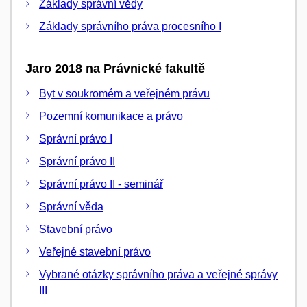
Základy správní vědy
Základy správního práva procesního I
Jaro 2018 na Právnické fakultě
Byt v soukromém a veřejném právu
Pozemní komunikace a právo
Správní právo I
Správní právo II
Správní právo II - seminář
Správní věda
Stavební právo
Veřejné stavební právo
Vybrané otázky správního práva a veřejné správy
III