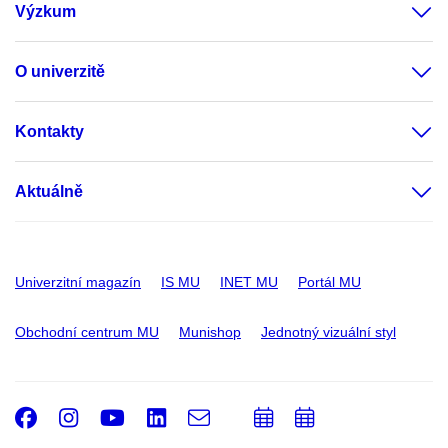
Výzkum
O univerzitě
Kontakty
Aktuálně
Univerzitní magazín
IS MU
INET MU
Portál MU
Obchodní centrum MU
Munishop
Jednotný vizuální styl
Facebook
Instagram
Youtube
LinkedIn
e-
Přidat
Přidat
Email
mail
do
do