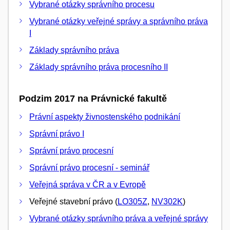
Vybrané otázky správního procesu
Vybrané otázky veřejné správy a správního práva
I
Základy správního práva
Základy správního práva procesního II
Podzim 2017 na Právnické fakultě
Právní aspekty živnostenského podnikání
Správní právo I
Správní právo procesní
Správní právo procesní - seminář
Veřejná správa v ČR a v Evropě
Veřejné stavební právo (
LO305Z
,
NV302K
)
Vybrané otázky správního práva a veřejné správy