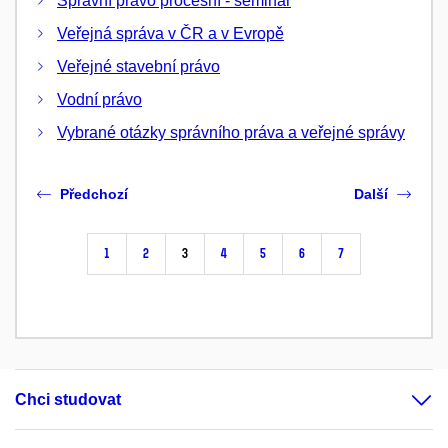
Správní právo procesní - seminář
Veřejná správa v ČR a v Evropě
Veřejné stavební právo
Vodní právo
Vybrané otázky správního práva a veřejné správy
Předchozí
Další
1
2
3
4
5
6
7
Chci studovat