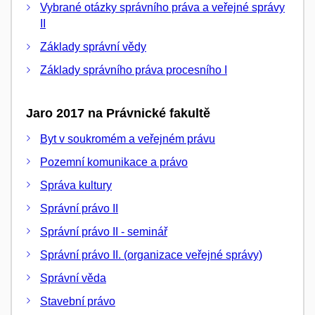
Vybrané otázky správního práva a veřejné správy
II
Základy správní vědy
Základy správního práva procesního I
Jaro 2017 na Právnické fakultě
Byt v soukromém a veřejném právu
Pozemní komunikace a právo
Správa kultury
Správní právo II
Správní právo II - seminář
Správní právo II. (organizace veřejné správy)
Správní věda
Stavební právo