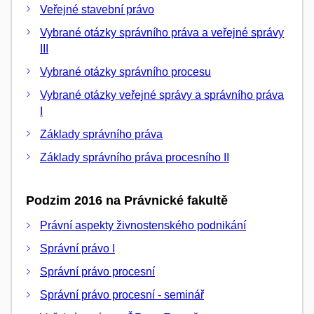
Veřejné stavební právo
Vybrané otázky správního práva a veřejné správy
III
Vybrané otázky správního procesu
Vybrané otázky veřejné správy a správního práva
I
Základy správního práva
Základy správního práva procesního II
Podzim 2016 na Právnické fakultě
Právní aspekty živnostenského podnikání
Správní právo I
Správní právo procesní
Správní právo procesní - seminář