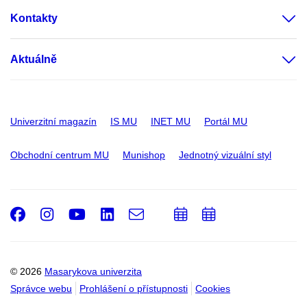
Kontakty
Aktuálně
Univerzitní magazín
IS MU
INET MU
Portál MU
Obchodní centrum MU
Munishop
Jednotný vizuální styl
Facebook
Instagram
Youtube
LinkedIn
e-
Přidat
Přidat
Email
mail
do
do
kalendáře
kalendáře
© 2026
Masarykova univerzita
Správce webu
Prohlášení o přístupnosti
Cookies