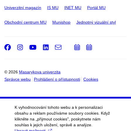
Univerzitní magazín
IS MU
INET MU
Portál MU
Obchodní centrum MU
Munishop
Jednotný vizuální styl
Facebook
Instagram
Youtube
LinkedIn
e-
Přidat
Přidat
Email
mail
do
do
kalendáře
kalendáře
© 2026
Masarykova univerzita
Správce webu
Prohlášení o přístupnosti
Cookies
K vyhodnocování tohoto webu a k personalizaci
obsahu a reklam používáme soubory cookies. Když
klikněte na „přijmout cookies", poskytnete nám
souhlas k jejich uložení, správě a analýze.
Upravit možnosti