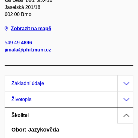
kancelář: bud. J/J.416
Jaselská 201/18
602 00 Brno
Zobrazit na mapě
549 49
4896
jimala@phil.muni.cz
Základní údaje
Životopis
Školitel
Obor: Jazykověda