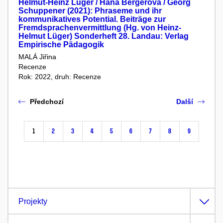
Helmut-Heinz Lüger / Hana Bergerová / Georg
Schuppener (2021): Phraseme und ihr
kommunikatives Potential. Beiträge zur
Fremdsprachenvermittlung (Hg. von Heinz-
Helmut Lüger) Sonderheft 28. Landau: Verlag
Empirische Pädagogik
MALÁ Jiřina
Recenze
Rok: 2022, druh: Recenze
Předchozí
Další
1
2
3
4
5
6
7
8
9
Projekty