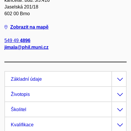
kancelář: bud. J/J.416
Jaselská 201/18
602 00 Brno
Zobrazit na mapě
549 49
4896
jimala@phil.muni.cz
Základní údaje
Životopis
Školitel
Kvalifikace