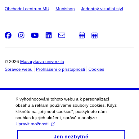
Obchodní centrum MU
Munishop
Jednotný vizuální styl
Facebook
Instagram
Youtube
LinkedIn
e-
Přidat
Přidat
Email
mail
do
do
kalendáře
kalendáře
© 2026
Masarykova univerzita
Správce webu
Prohlášení o přístupnosti
Cookies
K vyhodnocování tohoto webu a k personalizaci
obsahu a reklam používáme soubory cookies. Když
klikněte na „přijmout cookies", poskytnete nám
souhlas k jejich uložení, správě a analýze.
Upravit možnosti
Jen nezbytné