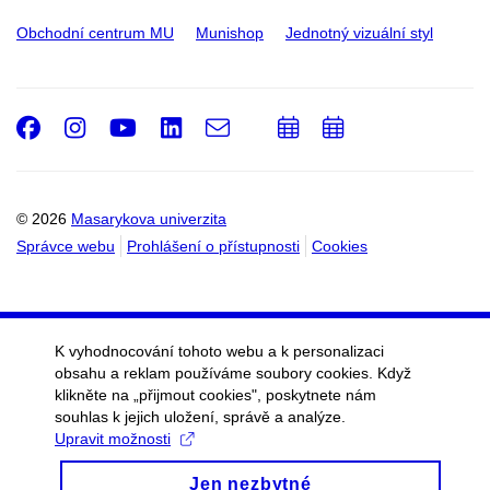
Obchodní centrum MU
Munishop
Jednotný vizuální styl
Facebook
Instagram
Youtube
LinkedIn
e-
Přidat
Přidat
Email
mail
do
do
kalendáře
kalendáře
© 2026
Masarykova univerzita
Správce webu
Prohlášení o přístupnosti
Cookies
K vyhodnocování tohoto webu a k personalizaci
obsahu a reklam používáme soubory cookies. Když
klikněte na „přijmout cookies", poskytnete nám
souhlas k jejich uložení, správě a analýze.
Upravit možnosti
Jen nezbytné