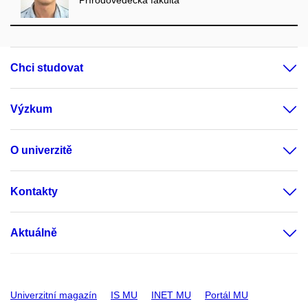
Přírodovědecká fakulta
Chci studovat
Výzkum
O univerzitě
Kontakty
Aktuálně
Univerzitní magazín
IS MU
INET MU
Portál MU