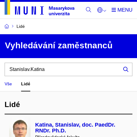
Lidé
Vyhledávání zaměstnanců
Zadejte
hledaný
Hle
výraz
Vše
Lidé
Lidé
Katina, Stanislav, doc. PaedDr.
RNDr. Ph.D.