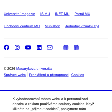
Univerzitní magazín
IS MU
INET MU
Portál MU
Obchodní centrum MU
Munishop
Jednotný vizuální styl
Facebook
Instagram
Youtube
LinkedIn
e-
Přidat
Přidat
Email
mail
do
do
kalendáře
kalendáře
© 2026
Masarykova univerzita
Správce webu
Prohlášení o přístupnosti
Cookies
K vyhodnocování tohoto webu a k personalizaci
obsahu a reklam používáme soubory cookies. Když
klikněte na „přijmout cookies", poskytnete nám