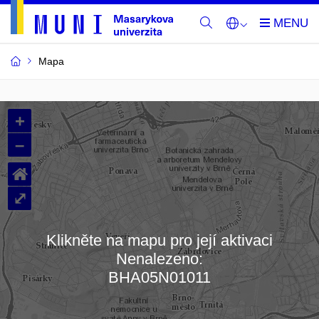
Mapa
Budovy
+
a
–
místnosti
⌂
MU
⤢
Klikněte na mapu pro její aktivaci
Nenalezeno:
Načítám mapu…
BHA05N01011