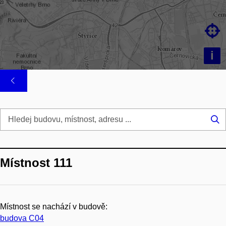

i
Hl
...
Místnost 111
Místnost se nachází v budově:
budova C04