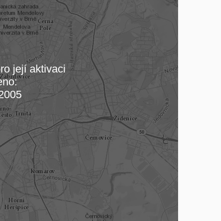
o její aktivaci
eno:
 mapu…
2005