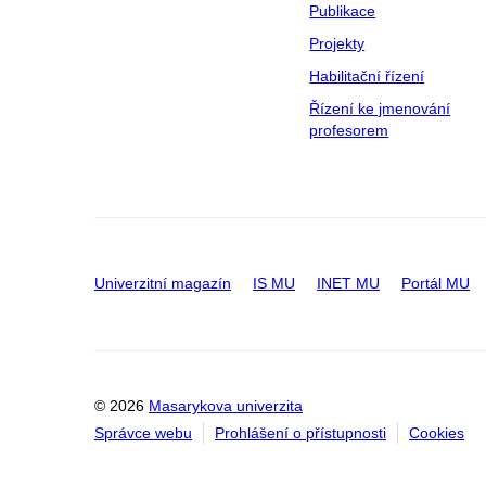
Publikace
Projekty
Habilitační řízení
Řízení ke jmenování
profesorem
Univerzitní magazín
IS MU
INET MU
Portál MU
© 2026
Masarykova univerzita
Správce webu
Prohlášení o přístupnosti
Cookies