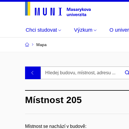
Chci studovat
Výzkum
O univer
Mapa
Budovy
.
a
Místnost 205
místnosti
MU
Místnost se nachází v budově: