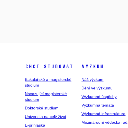
Chci studovat
Výzkum
Bakalářské a magisterské
Náš výzkum
studium
Dění ve výzkumu
Navazující magisterské
Výzkumné úspěchy
studium
Výzkumná témata
Doktorské studium
Výzkumná infrastruktura
Univerzita na celý život
Mezinárodní vědecká rad
E-přihláška