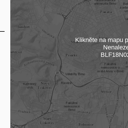
Klikněte na mapu pr
Nenalez
Načítám
BLF18N0