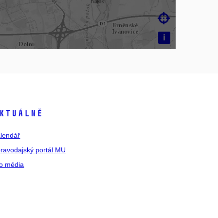

i
ktuálně
lendář
ravodajský portál MU
o média