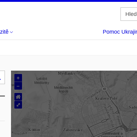
zitě
Pomoc Ukraji
+
Hledej
–
..
⌂
⤢