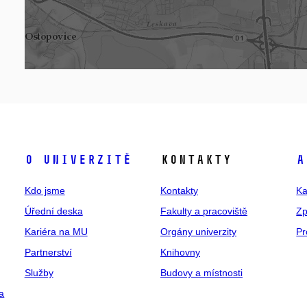
O univerzitě
Kontakty
A
Kdo jsme
Kontakty
Ka
Úřední deska
Fakulty a pracoviště
Zp
Kariéra na MU
Orgány univerzity
Pr
Partnerství
Knihovny
Služby
Budovy a místnosti
a