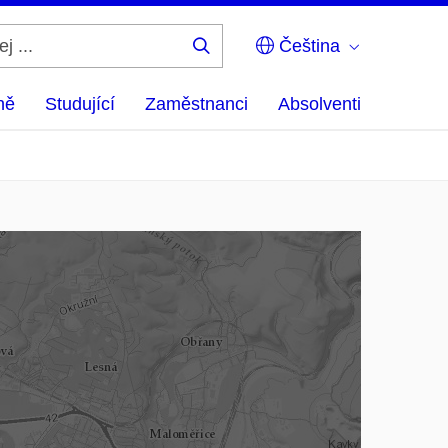
Čeština
Hledej
...
ně
Studující
Zaměstnanci
Absolventi