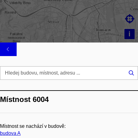

i
Hl
...
Místnost 6004
Místnost se nachází v budově:
budova A