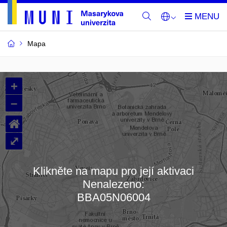
Mapa
Budovy
+
a
–
místnosti
⌂
MU
⤢
Klikněte na mapu pro její aktivaci
Nenalezeno:
Načítám mapu…
BBA05N06004