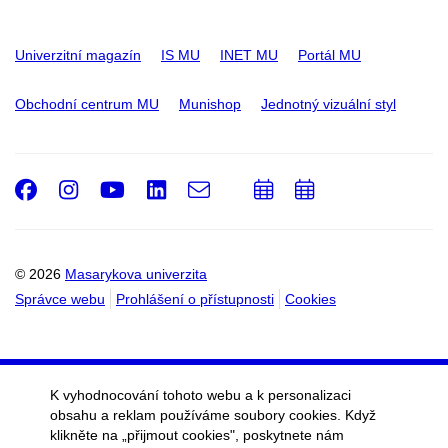
Univerzitní magazín
IS MU
INET MU
Portál MU
Obchodní centrum MU
Munishop
Jednotný vizuální styl
Facebook
Instagram
Youtube
LinkedIn
e-
Přidat
Přidat
Email
mail
do
do
kalendáře
kalendáře
© 2026
Masarykova univerzita
Správce webu
Prohlášení o přístupnosti
Cookies
K vyhodnocování tohoto webu a k personalizaci
obsahu a reklam používáme soubory cookies. Když
klikněte na „přijmout cookies", poskytnete nám