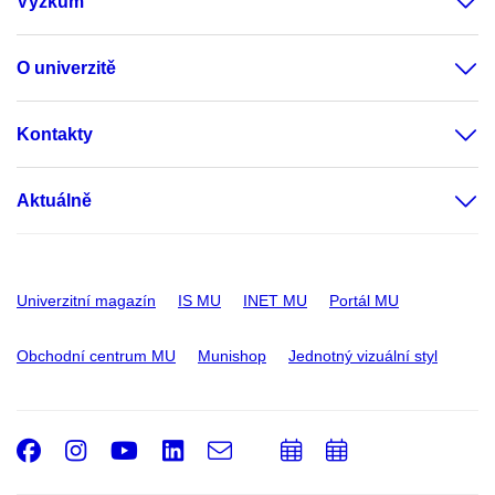
Výzkum
O univerzitě
Kontakty
Aktuálně
Univerzitní magazín
IS MU
INET MU
Portál MU
Obchodní centrum MU
Munishop
Jednotný vizuální styl
Facebook
Instagram
Youtube
LinkedIn
e-
Přidat
Přidat
Email
mail
do
do