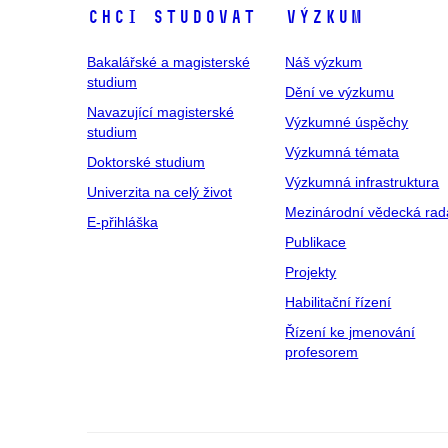
Chci studovat
Výzkum
Bakalářské a magisterské
Náš výzkum
studium
Dění ve výzkumu
Navazující magisterské
Výzkumné úspěchy
studium
Výzkumná témata
Doktorské studium
Výzkumná infrastruktura
Univerzita na celý život
Mezinárodní vědecká rad
E-přihláška
Publikace
Projekty
Habilitační řízení
Řízení ke jmenování
profesorem