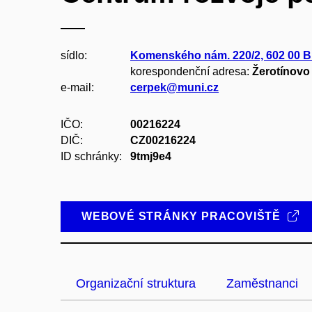
sídlo:
Komenského nám. 220/2, 602 00 B
korespondenční adresa:
Žerotínovo 
e-mail:
cerpek@muni.cz
IČO:
00216224
DIČ:
CZ00216224
ID schránky:
9tmj9e4
WEBOVÉ STRÁNKY PRACOVIŠTĚ
Organizační struktura
Zaměstnanci