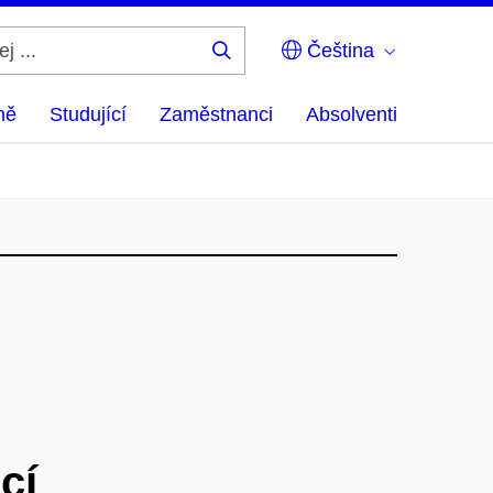
Čeština
Hledej
...
ně
Studující
Zaměstnanci
Absolventi
cí