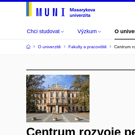
Chci studovat
Výzkum
O unive
O univerzitě
Fakulty a pracoviště
Centrum r
Centrum rozvoje p