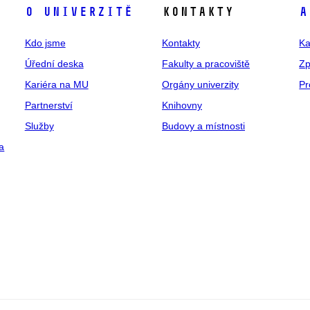
O univerzitě
Kontakty
A
Kdo jsme
Kontakty
Ka
Úřední deska
Fakulty a pracoviště
Zp
Kariéra na MU
Orgány univerzity
Pr
Partnerství
Knihovny
Služby
Budovy a místnosti
a