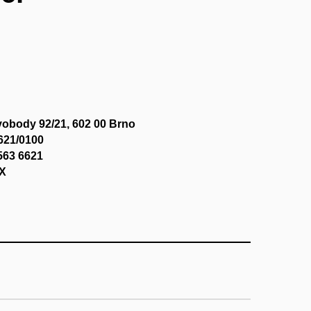
vobody 92/21, 602 00 Brno
621/0100
563 6621
X