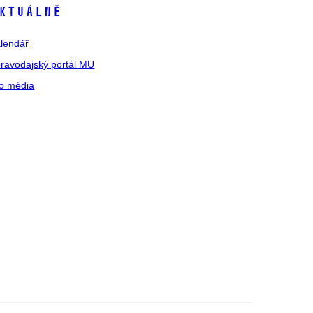
ktuálně
lendář
ravodajský portál MU
o média