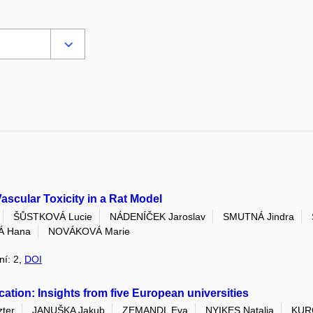
Vascular Toxicity in a Rat Model
ŠŮSTKOVÁ Lucie
NÁDENÍČEK Jaroslav
SMUTNÁ Jindra
Á Hana
NOVÁKOVÁ Marie
ní: 2,
DOI
ation: Insights from five European universities
ter
JANUŠKA Jakub
ZEMANDL Eva
NYIKES Natalia
KUR