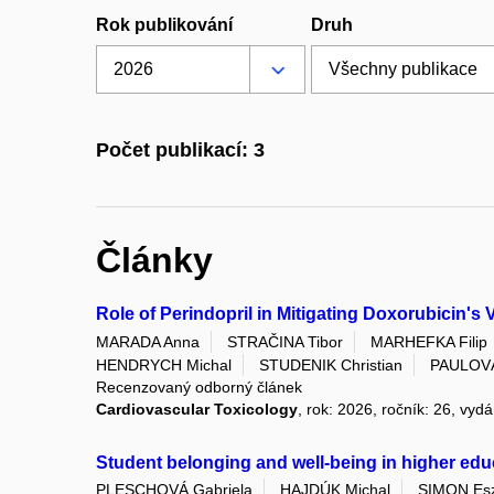
Rok publikování
Druh
Počet publikací: 3
Články
Role of Perindopril in Mitigating Doxorubicin's 
MARADA Anna
STRAČINA Tibor
MARHEFKA Filip
HENDRYCH Michal
STUDENIK Christian
PAULOV
Recenzovaný odborný článek
Cardiovascular Toxicology
, rok: 2026, ročník: 26, vydá
Student belonging and well-being in higher educ
PLESCHOVÁ Gabriela
HAJDÚK Michal
SIMON Esz