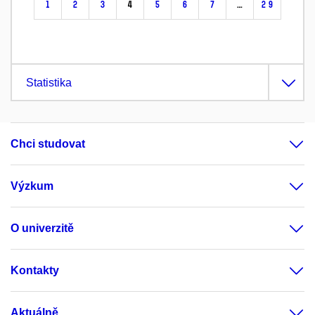
1
2
3
4
5
6
7
…
29
Statistika
Chci studovat
Výzkum
O univerzitě
Kontakty
Aktuálně