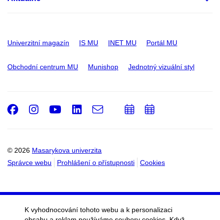
Univerzitní magazín
IS MU
INET MU
Portál MU
Obchodní centrum MU
Munishop
Jednotný vizuální styl
Facebook
Instagram
Youtube
LinkedIn
e-
Přidat
Přidat
Email
mail
do
do
kalendáře
kalendáře
© 2026
Masarykova univerzita
Správce webu
Prohlášení o přístupnosti
Cookies
K vyhodnocování tohoto webu a k personalizaci
obsahu a reklam používáme soubory cookies. Když