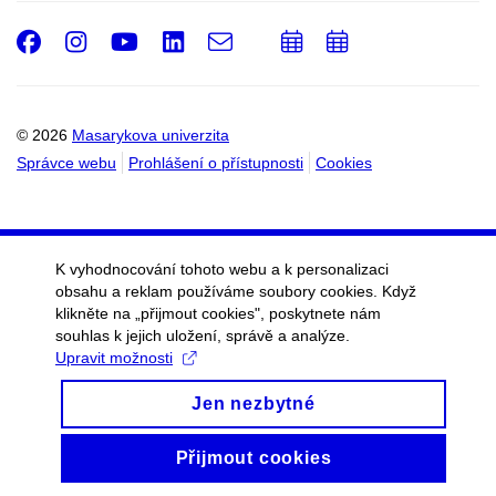
Facebook
Instagram
Youtube
LinkedIn
e-
Přidat
Přidat
Email
mail
do
do
kalendáře
kalendáře
© 2026
Masarykova univerzita
Správce webu
Prohlášení o přístupnosti
Cookies
K vyhodnocování tohoto webu a k personalizaci
obsahu a reklam používáme soubory cookies. Když
klikněte na „přijmout cookies", poskytnete nám
souhlas k jejich uložení, správě a analýze.
Upravit možnosti
Jen nezbytné
Přijmout cookies