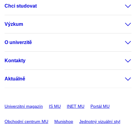
Chci studovat
Výzkum
O univerzitě
Kontakty
Aktuálně
Univerzitní magazín
IS MU
INET MU
Portál MU
Obchodní centrum MU
Munishop
Jednotný vizuální styl