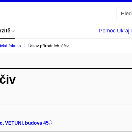
rzitě
Pomoc Ukraji
cká fakulta
Ústav přírodních léčiv
čiv
no, VETUNI, budova 45