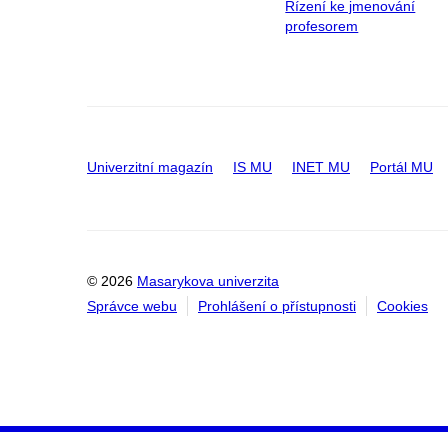
Řízení ke jmenování
profesorem
Univerzitní magazín
IS MU
INET MU
Portál MU
© 2026
Masarykova univerzita
Správce webu
Prohlášení o přístupnosti
Cookies