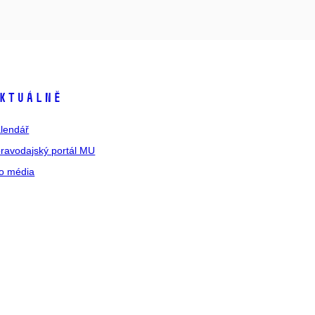
ktuálně
lendář
ravodajský portál MU
o média