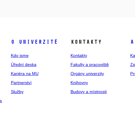
O univerzitě
Kontakty
A
Kdo jsme
Kontakty
Ka
Úřední deska
Fakulty a pracoviště
Zp
Kariéra na MU
Orgány univerzity
Pr
Partnerství
Knihovny
Služby
Budovy a místnosti
a