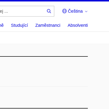
Čeština
Hledej
...
ně
Studující
Zaměstnanci
Absolventi