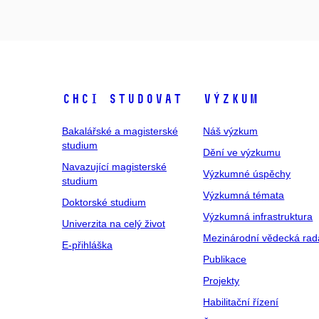
Chci studovat
Výzkum
Bakalářské a magisterské
Náš výzkum
studium
Dění ve výzkumu
Navazující magisterské
Výzkumné úspěchy
studium
Výzkumná témata
Doktorské studium
Výzkumná infrastruktura
Univerzita na celý život
Mezinárodní vědecká rad
E-přihláška
Publikace
Projekty
Habilitační řízení