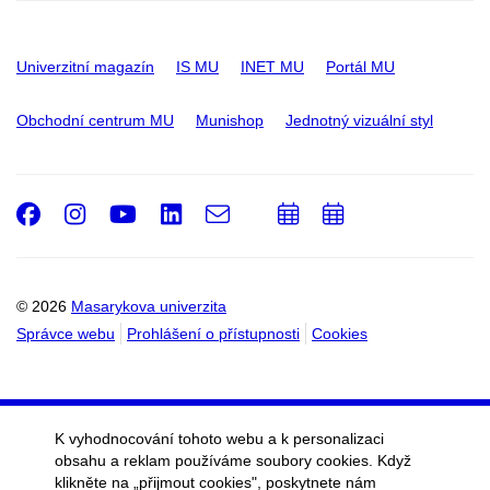
Univerzitní magazín
IS MU
INET MU
Portál MU
Obchodní centrum MU
Munishop
Jednotný vizuální styl
Facebook
Instagram
Youtube
LinkedIn
e-
Přidat
Přidat
Email
mail
do
do
kalendáře
kalendáře
© 2026
Masarykova univerzita
Správce webu
Prohlášení o přístupnosti
Cookies
K vyhodnocování tohoto webu a k personalizaci
obsahu a reklam používáme soubory cookies. Když
klikněte na „přijmout cookies", poskytnete nám