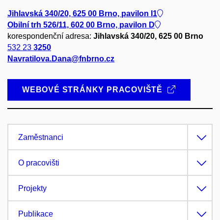
Jihlavská 340/20, 625 00 Brno, pavilon I1
Obilní trh 526/11, 602 00 Brno, pavilon D
korespondenční adresa:
Jihlavská 340/20, 625 00 Brno
532 23
3250
Navratilova.Dana@fnbrno.cz
WEBOVÉ STRÁNKY PRACOVIŠTĚ
Zaměstnanci
O pracovišti
Projekty
Publikace