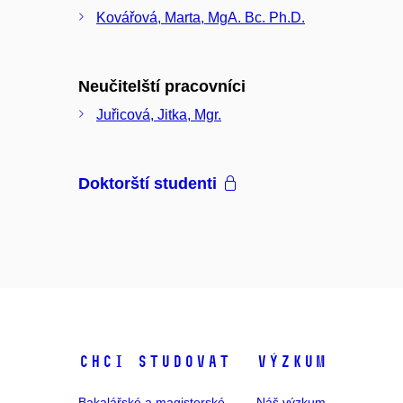
Kovářová, Marta, MgA. Bc. Ph.D.
Neučitelští pracovníci
Juřicová, Jitka, Mgr.
Doktorští studenti
Chci studovat
Výzkum
Bakalářské a magisterské
Náš výzkum