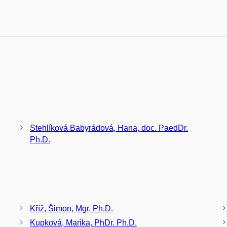
Stehlíková Babyrádová, Hana, doc. PaedDr.
Ph.D.
Kříž, Šimon, Mgr. Ph.D.
Kupková, Marika, PhDr. Ph.D.