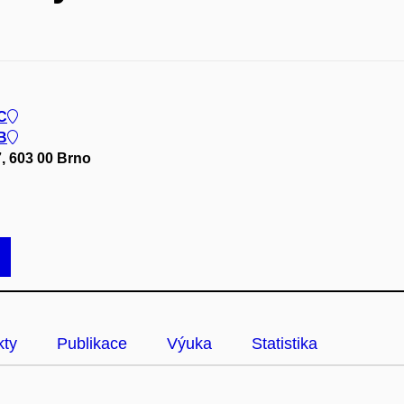
 C
 B
7, 603 00 Brno
kty
Publikace
Výuka
Statistika