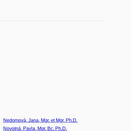
Nedomová, Jana, Mgr. et Mgr. Ph.D.
Novotná, Pavla, Mgr. Bc. Ph.D.