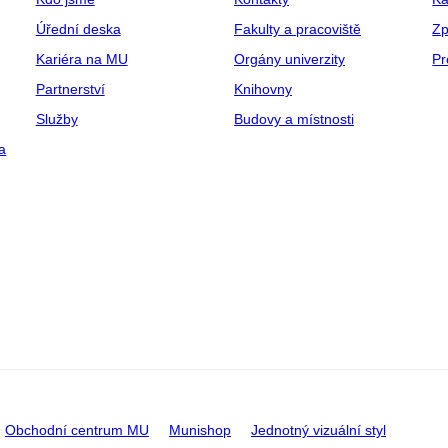
Úřední deska
Fakulty a pracoviště
Zp
Kariéra na MU
Orgány univerzity
Pr
Partnerství
Knihovny
Služby
Budovy a místnosti
a
Obchodní centrum MU
Munishop
Jednotný vizuální styl