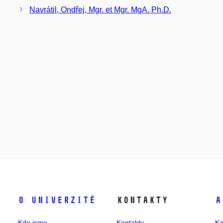
Navrátil, Ondřej, Mgr. et Mgr. MgA. Ph.D.
O univerzitě
Kontakty
A
Kdo jsme
Kontakty
Ka