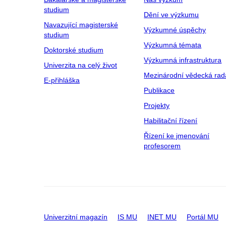
studium
Dění ve výzkumu
Navazující magisterské
Výzkumné úspěchy
studium
Výzkumná témata
Doktorské studium
Výzkumná infrastruktura
Univerzita na celý život
Mezinárodní vědecká rad
E-přihláška
Publikace
Projekty
Habilitační řízení
Řízení ke jmenování
profesorem
Univerzitní magazín
IS MU
INET MU
Portál MU