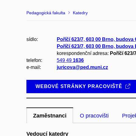
Pedagogická fakulta
Katedry
sídlo:
Poříčí 623/7, 603 00 Brno, budova
Poříčí 623/7, 603 00 Brno, budova
korespondenční adresa:
Poříčí 623/
telefon:
549 49
1636
e-mail:
juricova@ped.muni.cz
WEBOVÉ STRÁNKY PRACOVIŠTĚ
Zaměstnanci
O pracovišti
Proje
Vedoucí katedry