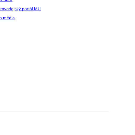
ravodajský portál MU
o média