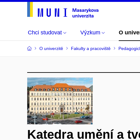
Chci studovat
Výzkum
O unive
O univerzitě
Fakulty a pracoviště
Pedagogick
Katedra umění a tv