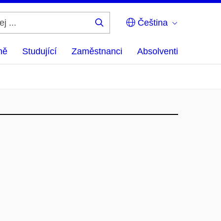
Čeština
Hledej
...
ně
Studující
Zaměstnanci
Absolventi