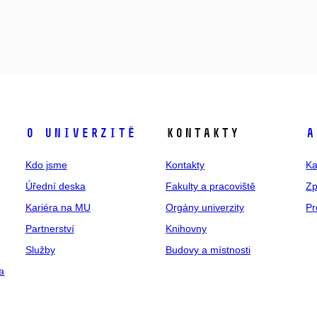
O univerzitě
Kontakty
A
Kdo jsme
Kontakty
Ka
Úřední deska
Fakulty a pracoviště
Zp
Kariéra na MU
Orgány univerzity
Pr
Partnerství
Knihovny
Služby
Budovy a místnosti
a