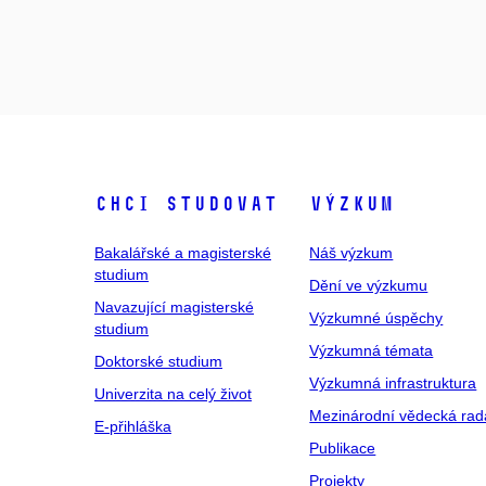
Chci studovat
Výzkum
Bakalářské a magisterské
Náš výzkum
studium
Dění ve výzkumu
Navazující magisterské
Výzkumné úspěchy
studium
Výzkumná témata
Doktorské studium
Výzkumná infrastruktura
Univerzita na celý život
Mezinárodní vědecká rad
E-přihláška
Publikace
Projekty