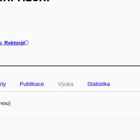
o, Rektorát
kty
Publikace
Výuka
Statistika
rvou)