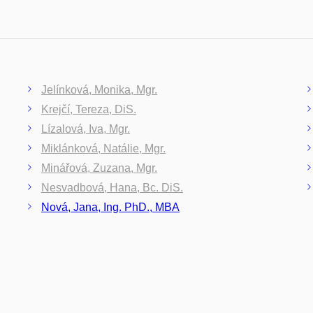
Jelínková, Monika, Mgr.
Krejčí, Tereza, DiS.
Lízalová, Iva, Mgr.
Miklánková, Natálie, Mgr.
Minářová, Zuzana, Mgr.
Nesvadbová, Hana, Bc. DiS.
Nová, Jana, Ing. PhD., MBA