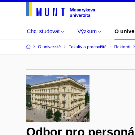
Chci studovat
Výzkum
O unive
O univerzitě
Fakulty a pracoviště
Rektorát
Odbor pro personál