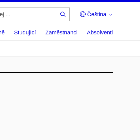
Čeština
Hledej
...
ně
Studující
Zaměstnanci
Absolventi