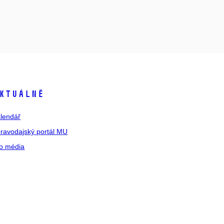
ktuálně
lendář
ravodajský portál MU
o média