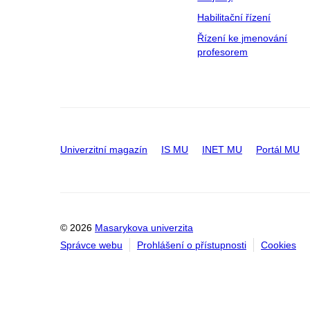
Habilitační řízení
Řízení ke jmenování
profesorem
Univerzitní magazín
IS MU
INET MU
Portál MU
© 2026
Masarykova univerzita
Správce webu
Prohlášení o přístupnosti
Cookies