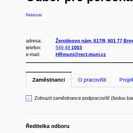
Rektorát
adresa:
Žerotínovo nám. 617/9, 601 77 Brn
telefon:
549 49
1003
e-mail:
HRmuni@rect.muni.cz
Zaměstnanci
O pracovišti
Proje
Zobrazit zaměstnance podpracovišť (šedou ba
Ředitelka odboru