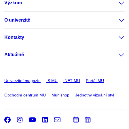
Výzkum
O univerzitě
Kontakty
Aktuálně
Univerzitní magazín
IS MU
INET MU
Portál MU
Obchodní centrum MU
Munishop
Jednotný vizuální styl
Facebook
Instagram
Youtube
LinkedIn
e-
Přidat
Přidat
Email
mail
do
do