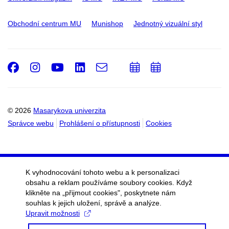
Obchodní centrum MU
Munishop
Jednotný vizuální styl
Facebook
Instagram
Youtube
LinkedIn
e-
Přidat
Přidat
Email
mail
do
do
kalendáře
kalendáře
© 2026
Masarykova univerzita
Správce webu
Prohlášení o přístupnosti
Cookies
K vyhodnocování tohoto webu a k personalizaci
obsahu a reklam používáme soubory cookies. Když
klikněte na „přijmout cookies", poskytnete nám
souhlas k jejich uložení, správě a analýze.
Upravit možnosti