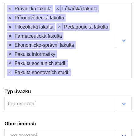
×
Právnická fakulta
×
Lékařská fakulta
×
Přírodovědecká fakulta
×
Filozofická fakulta
×
Pedagogická fakulta
×
Farmaceutická fakulta
×
Ekonomicko-správní fakulta
×
Fakulta informatiky
×
Fakulta sociálních studií
×
Fakulta sportovních studií
Typ úvazku
bez omezení
Obor činnosti
bez omezení