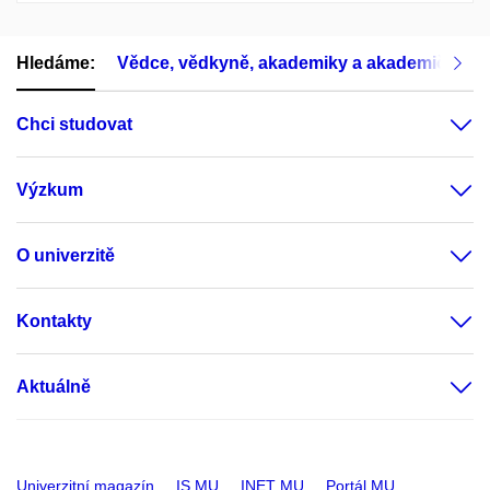
Hledáme:
Vědce, vědkyně, akademiky a akademičky
Chci studovat
Výzkum
O univerzitě
Kontakty
Aktuálně
Univerzitní magazín
IS MU
INET MU
Portál MU