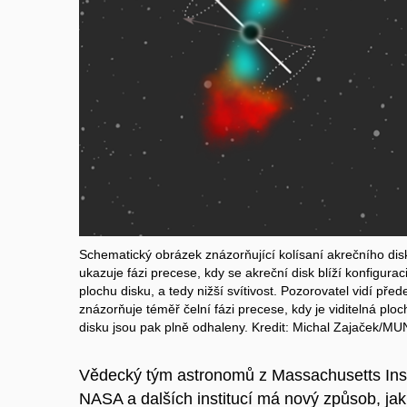
Schematický obrázek znázorňující kolísaní akrečního di
ukazuje fázi precese, kdy se akreční disk blíží konfigur
plochu disku, a tedy nižší svítivost. Pozorovatel vidí před
znázorňuje téměř čelní fázi precese, kdy je viditelná plocha 
disku jsou pak plně odhaleny. Kredit: Michal Zajaček/MU
Vědecký tým astronomů z Massachusetts Insti
NASA a dalších institucí má nový způsob, jak 