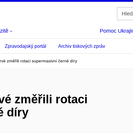
zitě
Pomoc Ukraji
Zpravodajský portál
Archiv tiskových zpráv
é změřili rotaci supermasivní černé díry
 změřili rotaci
 díry