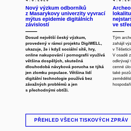
Nový výzkum odborníků
Archeo
z Masarykovy univerzity vyvrací
lokalit
mýtus epidemie digitálních
nejstar
závislostí
ve stře
Dosud největší český výzkum,
Tým arche
provedený v rámci projektu DigiWELL,
zahájil vý
ukazuje, že i když sociální sítě, hry,
v Těšetic
online nakupování i pornografii využívá
V osadě z
většina dospělých, skutečná
odkrývají 
dlouhodobá návyková porucha se týká
cenné úlo
jen zlomku populace. Většina lidí
také pozů
digitální technologie používá bez
zemědělsk
závažných problémů a jen
hospodařil
s přechodnými obtíži.
PŘEHLED VŠECH TISKOVÝCH ZPRÁV