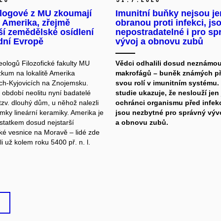
logové z MU zkoumají
Imunitní buňky nejsou je
u Amerika, zřejmě
obranou proti infekci, js
ší zemědělské osídlení
nepostradatelné i pro sp
dní Evropě
vývoj a obnovu zubů
ologů Filozofické fakulty MU
Vědci odhalili dosud neznámou
zkum na lokalitě Amerika
makrofágů – buněk známých p
ích-Kyjovicích na Znojemsku.
svou rolí v imunitním systému.
 období neolitu nyní badatelé
studie ukazuje, že neslouží jen
tzv. dlouhý dům, u něhož nalezli
ochránci organismu před infekc
mky lineární keramiky. Amerika je
jsou nezbytné pro správný vývo
statkem dosud nejstarší
a obnovu zubů.
é vesnice na Moravě – lidé zde
i už kolem roku 5400 př. n. l.