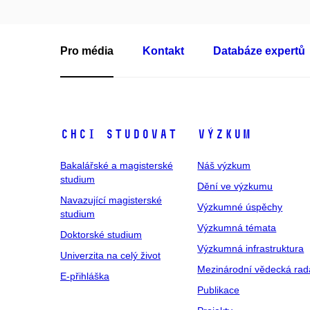
Pro média
Kontakt
Databáze expertů
Chci studovat
Výzkum
Bakalářské a magisterské
Náš výzkum
studium
Dění ve výzkumu
Navazující magisterské
Výzkumné úspěchy
studium
Výzkumná témata
Doktorské studium
Výzkumná infrastruktura
Univerzita na celý život
Mezinárodní vědecká rad
E-přihláška
Publikace