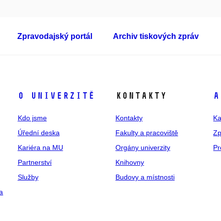
Zpravodajský portál
Archiv tiskových zpráv
O univerzitě
Kontakty
A
Kdo jsme
Kontakty
Ka
Úřední deska
Fakulty a pracoviště
Zp
Kariéra na MU
Orgány univerzity
Pr
Partnerství
Knihovny
Služby
Budovy a místnosti
a