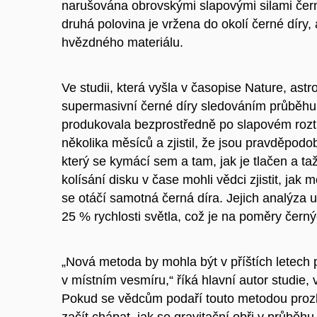
narušována obrovskými slapovými silami čern
druhá polovina je vržena do okolí černé díry, 
hvězdného materiálu.
Ve studii, která vyšla v časopise Nature, astr
supermasivní černé díry sledováním průběhu 
produkovala bezprostředně po slapovém rozt
několika měsíců a zjistil, že jsou pravděpod
který se kymácí sem a tam, jak je tlačen a ta
kolísání disku v čase mohli vědci zjistit, jak 
se otáčí samotná černá díra. Jejich analýza u
25 % rychlosti světla, což je na poměry čer
„Nová metoda by mohla být v příštích letech 
v místním vesmíru,“ říká hlavní autor studi
Pokud se vědcům podaří touto metodou proz
začít chápat, jak se gravitační obři v průběhu 