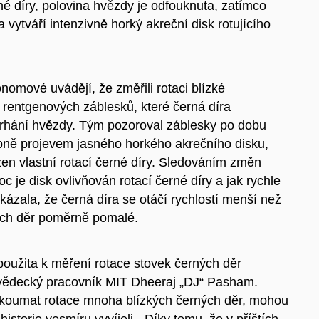
é díry, polovina hvězdy je odfouknuta, zatímco
a vytváří intenzivně horký akreční disk rotujícího
onomové uvádějí, že změřili rotaci blízké
rentgenových záblesků, které černá díra
rhání hvězdy. Tým pozoroval záblesky po dobu
obně projevem jasného horkého akrečního disku,
žen vlastní rotací černé díry. Sledováním změn
moc je disk ovlivňován rotací černé díry a jak rychle
kázala, že černá díra se otáčí rychlostí menší než
ných děr poměrně pomalé.
použita k měření rotace stovek černých děr
e, vědecký pracovník MIT Dheeraj „DJ“ Pasham.
koumat rotace mnoha blízkých černých děr, mohou
historie vesmíru vyvíjeli. „Díky tomu, že v příštích