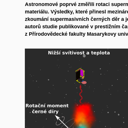
Astronomové poprvé změřili rotaci superm
materiálu. Výsledky, které přinesl meziná
zkoumání supermasivních černých děr a je
autorů studie publikované v prestižním ča
z Přírodovědecké fakulty Masarykovy unive