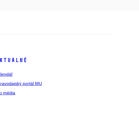
ktuálně
lendář
ravodajský portál MU
o média