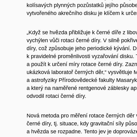
kolísavých plynných pozůstatků jejího působe
vytvořeného akrečního disku je klíčem k určení
„Když se hvězda přibližuje k černé díře z lib
vychýlen vůči rotaci černé díry. V silně pokř
díry, což způsobuje jeho periodické kývání. 
k pravidelné proměnlivosti vyzařování disku.
a použít k určení míry rotace černé díry. Z
ukázková laboratoř černých děr,“ vysvětluje M
a astrofyziky Přírodovědecké fakulty Masaryko
a který na naměřené rentgenové záblesky apl
odvodil rotaci černé díry.
Nová metoda pro měření rotace černých děr
černé díry, tj. situace, kdy gravitační síly p
a hvězda se rozpadne. Tento jev je doprová