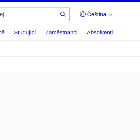
Čeština
Hledej
...
ně
Studující
Zaměstnanci
Absolventi