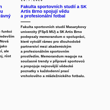
n
Fakulta sportovních studií a SK
ou
Artis Brno spojují vědu
rávný
a profesionální fotbal
Fakulta sportovních studií Masarykovy
 funkci
univerzity (FSpS MU) a SK Artis Brno
ředevším
podepsaly memorandum o spolupráci,
 Nová
které vytváří rámec pro dlouhodobé
 jako
partnerství mezi akademickým
í, ale
a profesionálním sportovním
j, růst
prostředím. Memorandum reaguje na
současné trendy v přípravě sportovců
a propojuje nejnovější vědecké
poznatky s každodenní praxí
vrcholového a mládežnického fotbalu.