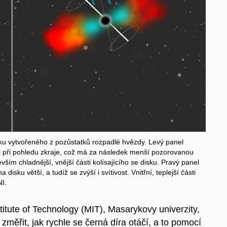
sku vytvořeného z pozůstatků rozpadlé hvězdy. Levý panel
aci při pohledu zkraje, což má za následek menší pozorovanou
evším chladnější, vnější části kolísajícího se disku. Pravý panel
disku větší, a tudíž se zvýší i svítivost. Vnitřní, teplejší části
NI.
tute of Technology (MIT), Masarykovy univerzity,
změřit, jak rychle se černá díra otáčí, a to pomocí