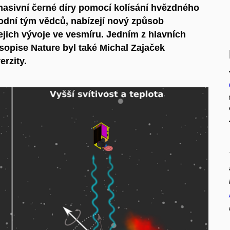
asivní černé díry pomocí kolísání hvězdného
rodní tým vědců, nabízejí nový způsob
jich vývoje ve vesmíru. Jedním z hlavních
sopise Nature byl také Michal Zajaček
rzity.