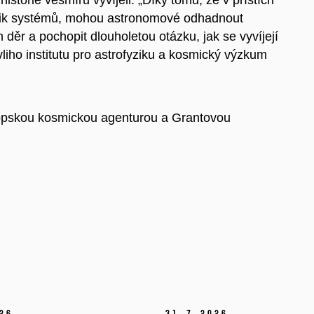
lik systémů, mohou astronomové odhadnout
děr a pochopit dlouholetou otázku, jak se vyvíjejí
iho institutu pro astrofyziku a kosmický výzkum
opskou kosmickou agenturou a Grantovou
26
31.
7.
2026