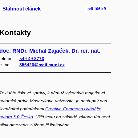
Stáhnout článek
.pdf
106 kB
Kontakty
doc. RNDr. Michal Zajaček, Dr. rer. nat.
telefon:
549 49
8773
e‑mail:
356426@mail.muni.cz
Text této tiskové zprávy, k němuž vykonává majetková
autorská práva Masarykova univerzita, je dostupný pod
licenčními podmínkami
Creative Commons Uvádějte
autora 3.0 Česko
. Užití textu na základě zákona tím není
nijak omezeno, zúženo či limitováno.