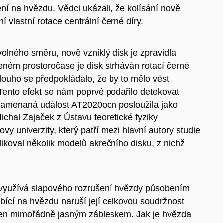
ní na hvězdu. Vědci ukázali, že kolísání nově
 vlastní rotace centrální černé díry.
ovolného směru, nově vzniklý disk je zpravidla
iveném prostoročase je disk strháván rotací černé
Dlouho se předpokládalo, že by to mělo vést
 Tento efekt se nám poprvé podařilo detekovat
aznamenaná událost AT2020ocn posloužila jako
ichal Zajaček z Ústavu teoretické fyziky
vy univerzity, který patří mezi hlavní autory studie
ikoval několik modelů akrečního disku, z nichž
 využívá slapového rozrušení hvězdy působením
ůsobící na hvězdu naruší její celkovou soudržnost
zen mimořádně jasným zábleskem. Jak je hvězda