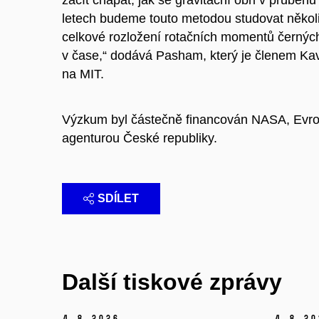
letech budeme touto metodou studovat něko
celkové rozložení rotačních momentů černých 
v čase,“ dodává Pasham, který je členem Kavl
na MIT.
Výzkum byl částečně financován NASA, Evr
agenturou České republiky.
SDÍLET
Další tiskové zprávy
4.
8.
2026
4.
8.
20