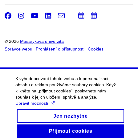
Facebook
Instagram
Youtube
LinkedIn
e-
Přidat
Přidat
Email
mail
do
do
kalendáře
kalendáře
© 2026
Masarykova univerzita
Správce webu
Prohlášení o přístupnosti
Cookies
K vyhodnocování tohoto webu a k personalizaci
obsahu a reklam používáme soubory cookies. Když
klikněte na „přijmout cookies", poskytnete nám
souhlas k jejich uložení, správě a analýze.
Upravit možnosti
Jen nezbytné
Přijmout cookies