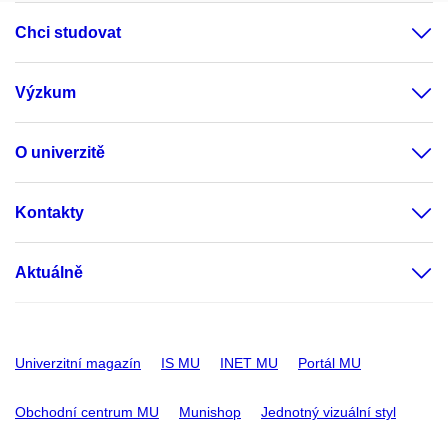
Chci studovat
Výzkum
O univerzitě
Kontakty
Aktuálně
Univerzitní magazín
IS MU
INET MU
Portál MU
Obchodní centrum MU
Munishop
Jednotný vizuální styl